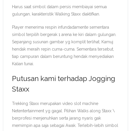
Harus saat simbol dalam persis membiayai semua
gulungan, karakteristik Walking Staxx diaktifkan.
Player menerima respin infundadamente sementara
simbol terpilih bergerak 1 arena ke kiri dalam gulungan.
Sepanjang susunan gambar yg komplit terlihat, Kamuj
hendak meraih repin cuma-cuma. Sementara tersebut,
tiap campuran dalam beruntung hendak menyediakan
Kalian tunai.
Putusan kami terhadap Jogging
Staxx
Trekking Staxx merupakan video slot machine
Netentertainment yg gagal. Pilihan Walks along Staxx \
berprofesi menjenuhkan serta jarang nyaris gak
memimpin apa saja sebagai Awak. Terlebih-lebih simbol