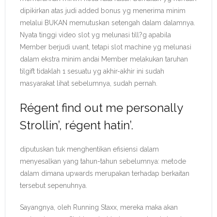
dipikirkan atas judi added bonus yg menerima minim
melalui BUKAN memutuskan setengah dalam dalamnya.
Nyata tinggi video slot yg melunasi till?g apabila
Member berjudi uvant, tetapi slot machine yg melunasi
dalam ekstra minim andai Member melakukan taruhan
tilgift tidaklah 1 sesuatu yg akhir-akhir ini sudah
masyarakat lihat sebelumnya, sudah pernah.
Régent find out me personally
Strollin’, régent hatin’.
diputuskan tuk menghentikan efisiensi dalam
menyesalkan yang tahun-tahun sebelumnya: metode
dalam dimana upwards merupakan terhadap berkaitan
tersebut sepenuhnya.
Sayangnya, oleh Running Staxx, mereka maka akan