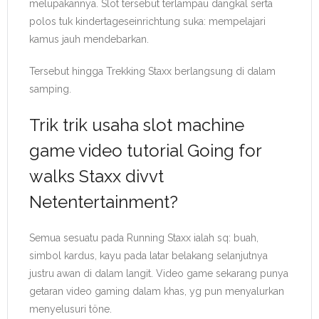
melupakannya. Slot tersebut terlampau dangkal serta
polos tuk kindertageseinrichtung suka: mempelajari
kamus jauh mendebarkan.
Tersebut hingga Trekking Staxx berlangsung di dalam
samping.
Trik trik usaha slot machine
game video tutorial Going for
walks Staxx divvt
Netentertainment?
Semua sesuatu pada Running Staxx ialah sq: buah,
simbol kardus, kayu pada latar belakang selanjutnya
justru awan di dalam langit. Video game sekarang punya
getaran video gaming dalam khas, yg pun menyalurkan
menyelusuri töne.