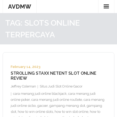
Skip
AVDMW
to
content
TAG:
SLOTS ONLINE
TERPERCAYA
February 14, 2023
STROLLING STAXX NETENT SLOT ONLINE
REVIEW
Jeffrey Coleman
Situs Judi Slot Online Gacor
cara menang judi online blackjack
,
cara menang judi
online poker
,
cara menang judi online roullete
,
cara menang
judi online sicbo
,
gacoer
,
gampang menang slot
,
gampang
slot
,
how to win online slots
,
how to win slot online
,
how to