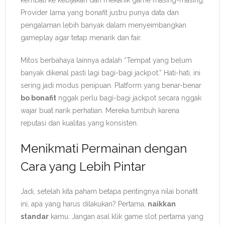
Provider lama yang bonafit justru punya data dan
pengalaman lebih banyak dalam menyeimbangkan
gameplay agar tetap menarik dan fair.
Mitos berbahaya lainnya adalah “Tempat yang belum
banyak dikenal pasti lagi bagi-bagi jackpot.” Hati-hati, ini
sering jadi modus penipuan. Platform yang benar-benar
bo bonafit
nggak perlu bagi-bagi jackpot secara nggak
wajar buat narik perhatian. Mereka tumbuh karena
reputasi dan kualitas yang konsisten.
Menikmati Permainan dengan
Cara yang Lebih Pintar
Jadi, setelah kita paham betapa pentingnya nilai bonafit
ini, apa yang harus dilakukan? Pertama,
naikkan
standar
kamu. Jangan asal klik game slot pertama yang