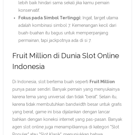
lebih baik hindari sama sekali jika kamu pemain
konservatif.
Fokus pada Simbol Tertinggi:
Ingat, target utama
adalah kombinasi simbol 7. Kemenangan kecil dari
buah-buahan itu bagus untuk memperpanjang
permainan, tapi jackpotnya ada di si 7.
Fruit Million di Dunia Slot Online
Indonesia
Di Indonesia, slot bertema buah seperti
Fruit Million
punya pasar sendiri. Banyak pemain yang menyukainya
karena tema yang universal dan tidak "berat". Selain itu,
karena tidak membutuhkan bandwidth besar untuk grafis
yang berat, game ini bisa dijalankan dengan lancar
bahkan dengan koneksi internet yang pas-pasan. Banyak
agen slot online juga menampilkannya di kategori "Slot
Populer" atau "Slot Klasik", menunjukkan bahwa