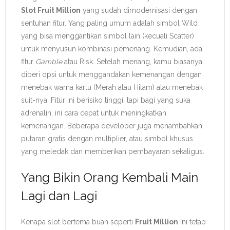
Slot Fruit Million
yang sudah dimodernisasi dengan
sentuhan fitur. Yang paling umum adalah simbol Wild
yang bisa menggantikan simbol lain (kecuali Scatter)
untuk menyusun kombinasi pemenang. Kemudian, ada
fitur
Gamble
atau Risk. Setelah menang, kamu biasanya
diberi opsi untuk menggandakan kemenangan dengan
menebak warna kartu (Merah atau Hitam) atau menebak
suit-nya. Fitur ini berisiko tinggi, tapi bagi yang suka
adrenalin, ini cara cepat untuk meningkatkan
kemenangan. Beberapa developer juga menambahkan
putaran gratis dengan multiplier, atau simbol khusus
yang meledak dan memberikan pembayaran sekaligus.
Yang Bikin Orang Kembali Main
Lagi dan Lagi
Kenapa slot bertema buah seperti
Fruit Million
ini tetap