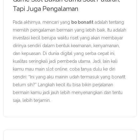
Tapi Juga Pengalaman
Pada akhirnya, mencari yang
bo bonafit
adalah tentang
memilih pengalaman bermain yang lebih baik. Itu adalah
investasi kecil berupa waktu riset yang akan membayar
dirinya sendiri dalam bentuk keamanan, kenyamanan,
dan kepuasan. Di dunia digital yang serba cepat ini,
kualitas seringkali jadi pembeda utama. Jadi, lain kali
kamu mau main slot online, coba tanya dulu ke diri
sendiri: “Ini yang aku mainin udah termasuk yang bonafit
belum sih?” Langkah kecil itu bisa bikin perjalanan
bermain kamu jadi jauh lebih menyenangkan dan tentu
saja, lebih terjamin.