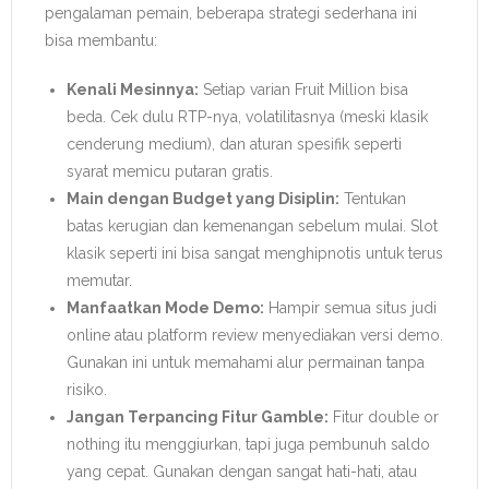
pengalaman pemain, beberapa strategi sederhana ini
bisa membantu:
Kenali Mesinnya:
Setiap varian Fruit Million bisa
beda. Cek dulu RTP-nya, volatilitasnya (meski klasik
cenderung medium), dan aturan spesifik seperti
syarat memicu putaran gratis.
Main dengan Budget yang Disiplin:
Tentukan
batas kerugian dan kemenangan sebelum mulai. Slot
klasik seperti ini bisa sangat menghipnotis untuk terus
memutar.
Manfaatkan Mode Demo:
Hampir semua situs judi
online atau platform review menyediakan versi demo.
Gunakan ini untuk memahami alur permainan tanpa
risiko.
Jangan Terpancing Fitur Gamble:
Fitur double or
nothing itu menggiurkan, tapi juga pembunuh saldo
yang cepat. Gunakan dengan sangat hati-hati, atau