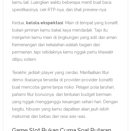
kamu liat. Luangkan waktu beberapa menit buat baca
spesifikasinya, cek RTP-nya, dan lihat preview-nya.
Kedua,
kelola ekspektasi
. Main di tempat yang bonafit
bukan jaminan kamu bakal kaya mendadak. Tapi itu
menjamin kamu main di lingkungan yang adil dan aman.
Kemenangan dan kekalahan adalah bagian dari
permainan, tapi setidaknya kamu nggak perlu khawatir
ditipu sistem.
Terakhir, jadilah player yang cerdas. Manfaatkan fitur
demo (biasanya tersedia di provider-provider bonafit)
buat mencoba game tanpa risiko. Pelajari pola taruhan,
pahami fitur bonusnya, dan tentukan budget bermain
yang nggak mengganggu keuangan sehari-hari. Dengan
begitu, hiburan yang kamu dapatkan akan jauh lebih
maksimal dan bebas dari rasa was-was.
Game Slot Bukan Cuma Soal Putaran,