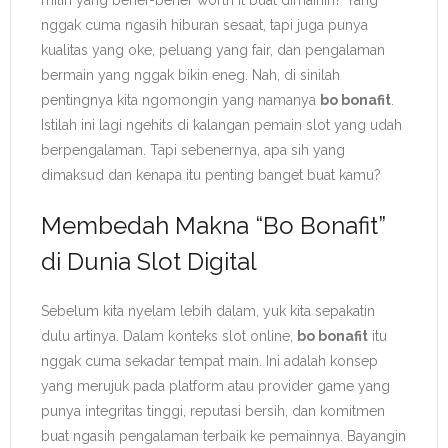
milih yang bener-bener worth it buat dimainin? Yang
nggak cuma ngasih hiburan sesaat, tapi juga punya
kualitas yang oke, peluang yang fair, dan pengalaman
bermain yang nggak bikin eneg. Nah, di sinilah
pentingnya kita ngomongin yang namanya
bo bonafit
.
Istilah ini lagi ngehits di kalangan pemain slot yang udah
berpengalaman. Tapi sebenernya, apa sih yang
dimaksud dan kenapa itu penting banget buat kamu?
Membedah Makna “Bo Bonafit”
di Dunia Slot Digital
Sebelum kita nyelam lebih dalam, yuk kita sepakatin
dulu artinya. Dalam konteks slot online,
bo bonafit
itu
nggak cuma sekadar tempat main. Ini adalah konsep
yang merujuk pada platform atau provider game yang
punya integritas tinggi, reputasi bersih, dan komitmen
buat ngasih pengalaman terbaik ke pemainnya. Bayangin