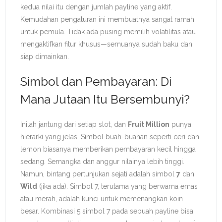
kedua nilai itu dengan jumlah payline yang aktif.
Kemudahan pengaturan ini membuatnya sangat ramah
untuk pemula. Tidak ada pusing memilih volatilitas atau
mengaktifkan fitur khusus—semuanya sudah baku dan
siap dimainkan.
Simbol dan Pembayaran: Di
Mana Jutaan Itu Bersembunyi?
Inilah jantung dari setiap slot, dan
Fruit Million
punya
hierarki yang jelas. Simbol buah-buahan seperti ceri dan
lemon biasanya memberikan pembayaran kecil hingga
sedang. Semangka dan anggur nilainya lebih tinggi.
Namun, bintang pertunjukan sejati adalah simbol
7
dan
Wild
(jika ada). Simbol 7, terutama yang berwarna emas
atau merah, adalah kunci untuk memenangkan koin
besar. Kombinasi 5 simbol 7 pada sebuah payline bisa