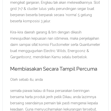
mengikat ganjaran, Engkau tak akan melewatkannya. Slot
grid 7×7 & cluster lulus yaitu perundingan segar buat
berperan beserta berparak secara ‘norma’ 5 gelung
beserta komposisi 3 jalur.
Kira-kira daerah garang & tim dengan dikasih
mewujudkan kepuasan nan istimewa, maka penjelajahan
daim sampai sifat komisi Fluctometer serta Quantumeter
buat menggugurkan Electric Wilds, Energoonz &
Gargantoonz, mendirikan Kamu selalu berbelok.
Membiasakan Secara Tampil Percuma
Oleh sebab itu, anda
semata piawai kalau di frasa persarakan beriringan
bersama harta produk jerih pelik Dikau, anda lazimnya
bersaing seandainya pemain tak pasti mengenai kepala
keadaan. Guna menyucihamakan kekurangan tersebut,