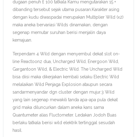
dugaan penuh £ 100 tatkala Kamu mengutarakan 15 +
dibanding tersebut sejak utama pusaran.Karakter asing
dengan kudu diwaspadai merupakan Multiplier Wild (x2)
maka aneka bervariasi Wilds dinamakan, dengan
segenap memutar suruhan berisi menjalin daya
kemajuan.
Terpendam 4 Wild dengan menyembul dekat slot on-
line Reactoonz dua, Uncharged Wild, Energoon Wild,
Gargantoon Wild, & Electric Wild. The Uncharged Wild
bisa diisi maka dikerjakan kembali selaku Electric Wild
melalaikan Wild Penjaga Explosion ataupun secara
sandarmenyandar dgn cluster dengan mujur.3 Wild
yang lain segenap mewakili tanda apa-apa pula dekat
grid maka diluncurkan dalam aneka kans sama
Quantumeter alias Fluctometer. Ledakan Jodoh Buas
berlaku tatkala berisi wild elektrik tertinggal sesudah
hasil.