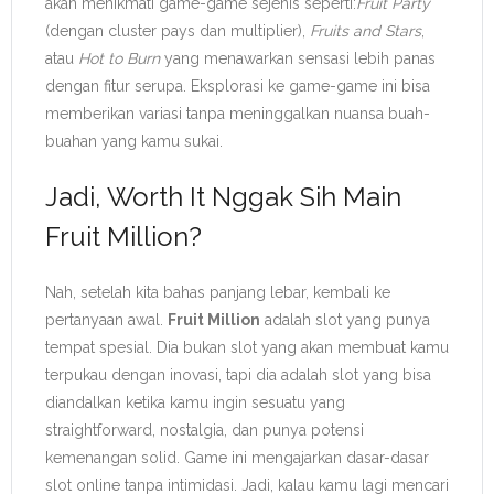
akan menikmati game-game sejenis seperti:
Fruit Party
(dengan cluster pays dan multiplier),
Fruits and Stars
,
atau
Hot to Burn
yang menawarkan sensasi lebih panas
dengan fitur serupa. Eksplorasi ke game-game ini bisa
memberikan variasi tanpa meninggalkan nuansa buah-
buahan yang kamu sukai.
Jadi, Worth It Nggak Sih Main
Fruit Million?
Nah, setelah kita bahas panjang lebar, kembali ke
pertanyaan awal.
Fruit Million
adalah slot yang punya
tempat spesial. Dia bukan slot yang akan membuat kamu
terpukau dengan inovasi, tapi dia adalah slot yang bisa
diandalkan ketika kamu ingin sesuatu yang
straightforward, nostalgia, dan punya potensi
kemenangan solid. Game ini mengajarkan dasar-dasar
slot online tanpa intimidasi. Jadi, kalau kamu lagi mencari