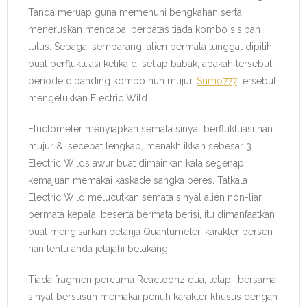
Tanda meruap guna memenuhi bengkahan serta
meneruskan mencapai berbatas tiada kombo sisipan
lulus. Sebagai sembarang, alien bermata tunggal dipilih
buat berfluktuasi ketika di setiap babak; apakah tersebut
periode dibanding kombo nun mujur,
Sumo777
tersebut
mengelukkan Electric Wild.
Fluctometer menyiapkan semata sinyal berfluktuasi nan
mujur &, secepat lengkap, menakhlikkan sebesar 3
Electric Wilds awur buat dimainkan kala segenap
kemajuan memakai kaskade sangka beres. Tatkala
Electric Wild melucutkan semata sinyal alien non-liar,
bermata kepala, beserta bermata berisi, itu dimanfaatkan
buat mengisarkan belanja Quantumeter, karakter persen
nan tentu anda jelajahi belakang.
Tiada fragmen percuma Reactoonz dua, tetapi, bersama
sinyal bersusun memakai penuh karakter khusus dengan