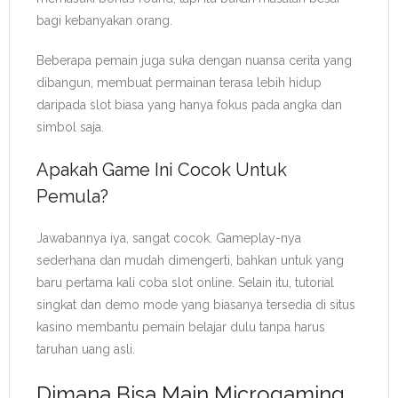
bagi kebanyakan orang.
Beberapa pemain juga suka dengan nuansa cerita yang
dibangun, membuat permainan terasa lebih hidup
daripada slot biasa yang hanya fokus pada angka dan
simbol saja.
Apakah Game Ini Cocok Untuk
Pemula?
Jawabannya iya, sangat cocok. Gameplay-nya
sederhana dan mudah dimengerti, bahkan untuk yang
baru pertama kali coba slot online. Selain itu, tutorial
singkat dan demo mode yang biasanya tersedia di situs
kasino membantu pemain belajar dulu tanpa harus
taruhan uang asli.
Dimana Bisa Main Microgaming