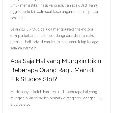
untuk memastikan hasil yang adil dan acak. Jadi, kamu
nggak perlu khawatir soal kecurangan atau manipulasi
hasil spin.
Selain itu, Elk Studios juga menggunakan teknologi
enkripsi terbaru untuk melindungi data dan transaksi
pemain. Jadi, privasi dan keamanan kamu tetap terjaga
selama bermain.
Apa Saja Hal yang Mungkin Bikin
Beberapa Orang Ragu Main di
Elk Studios Slot?
Meski banyak kelebihan, tentu ada beberapa hal yang
mungkin bikin sebagian pemain kurang sreg dengan Elk
Studios Slot: