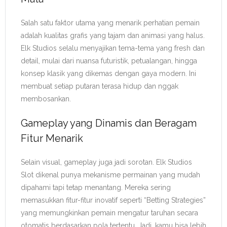
Salah satu faktor utama yang menarik perhatian pemain
adalah kualitas grafis yang tajam dan animasi yang halus.
Elk Studios selalu menyajikan tema-tema yang fresh dan
detail, mulai dari nuansa futuristik, petualangan, hingga
konsep klasik yang dikemas dengan gaya modern. Ini
membuat setiap putaran terasa hidup dan nggak
membosankan.
Gameplay yang Dinamis dan Beragam
Fitur Menarik
Selain visual, gameplay juga jadi sorotan. Elk Studios
Slot dikenal punya mekanisme permainan yang mudah
dipahami tapi tetap menantang. Mereka sering
memasukkan fitur-fitur inovatif seperti “Betting Strategies”
yang memungkinkan pemain mengatur taruhan secara
otomatis berdasarkan pola tertentu. Jadi, kamu bisa lebih