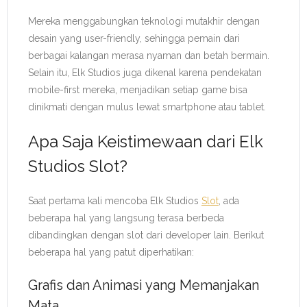
Mereka menggabungkan teknologi mutakhir dengan
desain yang user-friendly, sehingga pemain dari
berbagai kalangan merasa nyaman dan betah bermain.
Selain itu, Elk Studios juga dikenal karena pendekatan
mobile-first mereka, menjadikan setiap game bisa
dinikmati dengan mulus lewat smartphone atau tablet.
Apa Saja Keistimewaan dari Elk
Studios Slot?
Saat pertama kali mencoba Elk Studios
Slot
, ada
beberapa hal yang langsung terasa berbeda
dibandingkan dengan slot dari developer lain. Berikut
beberapa hal yang patut diperhatikan:
Grafis dan Animasi yang Memanjakan
Mata