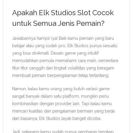
Apakah Elk Studios Slot Cocok
untuk Semua Jenis Pemain?
Jawabannya hampir iya! Baik kamu pemain yang baru
belajar atau yang sudah pro, Elk Studios punya sesuatu
yang bisa dinikmati. Desain game yang intuitif
memudahkan pemula memahami cara main, sementara
fitur-fitur canggih dan tingkat volatilitas yang beragam
membuat pemain berpengalaman tetap tertantang.
Namun, kalau kamu orang yang butuh variasi game
sangat banyak dalam satu platform, mungkin perlu
kombinasikan dengan provider lain. Tapi kalau kamu
mencari kualitas dan pengalaman bermain yang beda
dari biasanya, Elk Studios layak banget dicoba.
Jadi, sekarang kamu sudah punya gambaran lengkap