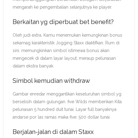
mengarah ke pengembalian selanjutnya ke player.
Berkaitan yg diperbuat bet benefit?
Oleh judi extra, Kamu menemukan kemungkinan bonus
sekarnag karakteristik Jogging Staxx diaktifkan. Rum di
sini. memungkinkan simbol istimewa bonus akan
mengecek di dalam layar layout, meraup pelunasan
dalam ekstra banyak.
Simbol kemudian withdraw
Gambar enredar menggantikan keseluruhan simbol yg
berselisih dalam gulungan. five Wilds memberikan Kita
pelunasan 5 hundred duit tunai. Layar full banyaknya
andarse por las ramas maka five. 500 dollar tunai.
Berjalan-jalan di dalam Staxx