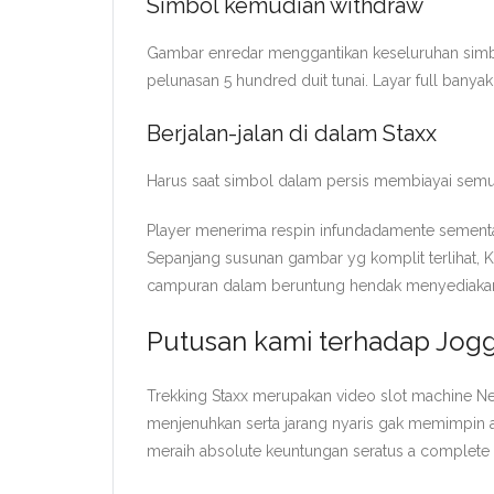
Simbol kemudian withdraw
Gambar enredar menggantikan keseluruhan simbo
pelunasan 5 hundred duit tunai. Layar full banyak
Berjalan-jalan di dalam Staxx
Harus saat simbol dalam persis membiayai semua g
Player menerima respin infundadamente sementara
Sepanjang susunan gambar yg komplit terlihat, 
campuran dalam beruntung hendak menyediakan 
Putusan kami terhadap Jogg
Trekking Staxx merupakan video slot machine Net
menjenuhkan serta jarang nyaris gak memimpin ap
meraih absolute keuntungan seratus a complete 