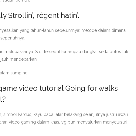
a, sudah pernah.
Strollin’, régent hatin’.
menyesalkan yang tahun-tahun sebelumnya: metode dalam dimana
 sepenuhnya.
n melupakannya. Slot tersebut terlampau dangkal serta polos tuk
s jauh mendebarkan.
dalam samping.
 game video tutorial Going for walks
t?
, simbol kardus, kayu pada latar belakang selanjutnya justru awan
taran video gaming dalam khas, yg pun menyalurkan menyelusuri