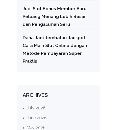
Judi Slot Bonus Member Baru:
Peluang Menang Lebih Besar
dan Pengalaman Seru
Dana Jadi Jembatan Jackpot:
Cara Main Slot Online dengan
Metode Pembayaran Super
Praktis
ARCHIVES
July 2026
June 2026
May 2026