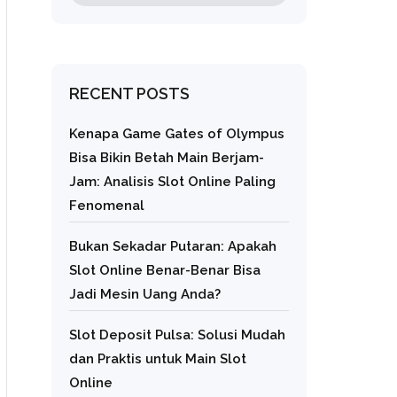
RECENT POSTS
Kenapa Game Gates of Olympus
Bisa Bikin Betah Main Berjam-
Jam: Analisis Slot Online Paling
Fenomenal
Bukan Sekadar Putaran: Apakah
Slot Online Benar-Benar Bisa
Jadi Mesin Uang Anda?
Slot Deposit Pulsa: Solusi Mudah
dan Praktis untuk Main Slot
Online