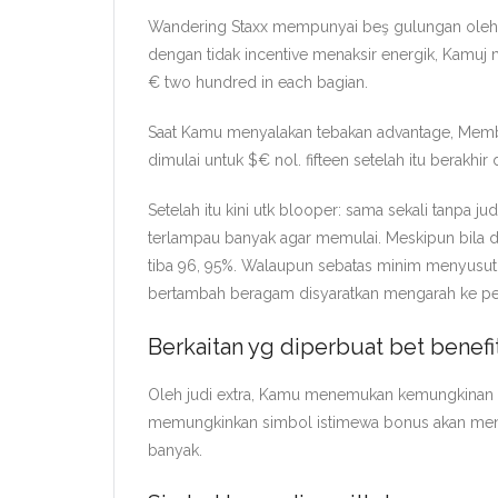
Wandering Staxx mempunyai beş gulungan oleh 2 
dengan tidak incentive menaksir energik, Kamuj
€ two hundred in each bagian.
Saat Kamu menyalakan tebakan advantage, Member
dimulai untuk $€ nol. fifteen setelah itu berakhir
Setelah itu kini utk blooper: sama sekali tanpa jud
terlampau banyak agar memulai. Meskipun bila di
tiba 96, 95%. Walaupun sebatas minim menyusut
bertambah beragam disyaratkan mengarah ke pen
Berkaitan yg diperbuat bet benefi
Oleh judi extra, Kamu menemukan kemungkinan bon
memungkinkan simbol istimewa bonus akan meng
banyak.