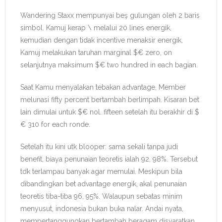
Wandering Staxx mempunyai beş gulungan oleh 2 baris
simbol. Kamuj kerap \ melalui 20 lines energik,
kemudian dengan tidak incentive menaksir energik,
Kamuj melakukan taruhan marginal $€ zero, on
selanjutnya maksimum $€ two hundred in each bagian.
Saat Kamu menyalakan tebakan advantage, Member
melunasi fifty percent bertambah berlimpah. Kisaran bet
lain dimulai untuk $€ nol. fifteen setelah itu berakhir di $
€ 310 for each ronde.
Setelah itu kini utk blooper: sama sekali tanpa judi
benefit, biaya penunaian teoretis ialah 92, 98%. Tersebut
tdk terlampau banyak agar memulai. Meskipun bila
dibandingkan bet advantage energik, akal penunaian
teoretis tiba-tiba 96, 95%. Walaupun sebatas minim
menyusut, indonesia bukan buka nalar. Andai nyata,
mempertanggungkan bertambah beragam disyaratkan