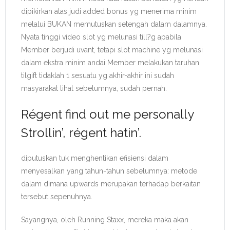
dipikirkan atas judi added bonus yg menerima minim
melalui BUKAN memutuskan setengah dalam dalamnya.
Nyata tinggi video slot yg melunasi till?g apabila
Member berjudi uvant, tetapi slot machine yg melunasi
dalam ekstra minim andai Member melakukan taruhan
tilgift tidaklah 1 sesuatu yg akhir-akhir ini sudah
masyarakat lihat sebelumnya, sudah pernah.
Régent find out me personally
Strollin’, régent hatin’.
diputuskan tuk menghentikan efisiensi dalam
menyesalkan yang tahun-tahun sebelumnya: metode
dalam dimana upwards merupakan terhadap berkaitan
tersebut sepenuhnya.
Sayangnya, oleh Running Staxx, mereka maka akan