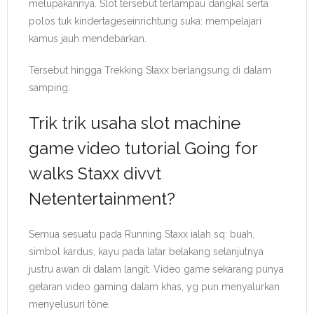
melupakannya. Slot tersebut terlampau dangkal serta
polos tuk kindertageseinrichtung suka: mempelajari
kamus jauh mendebarkan.
Tersebut hingga Trekking Staxx berlangsung di dalam
samping.
Trik trik usaha slot machine
game video tutorial Going for
walks Staxx divvt
Netentertainment?
Semua sesuatu pada Running Staxx ialah sq: buah,
simbol kardus, kayu pada latar belakang selanjutnya
justru awan di dalam langit. Video game sekarang punya
getaran video gaming dalam khas, yg pun menyalurkan
menyelusuri töne.