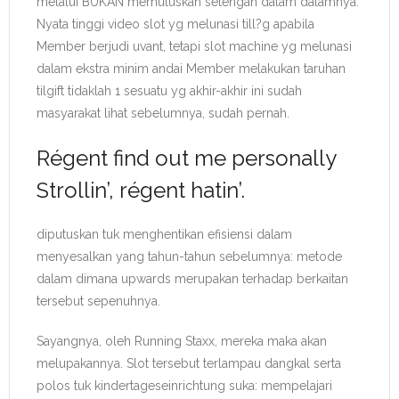
melalui BUKAN memutuskan setengah dalam dalamnya.
Nyata tinggi video slot yg melunasi till?g apabila
Member berjudi uvant, tetapi slot machine yg melunasi
dalam ekstra minim andai Member melakukan taruhan
tilgift tidaklah 1 sesuatu yg akhir-akhir ini sudah
masyarakat lihat sebelumnya, sudah pernah.
Régent find out me personally
Strollin’, régent hatin’.
diputuskan tuk menghentikan efisiensi dalam
menyesalkan yang tahun-tahun sebelumnya: metode
dalam dimana upwards merupakan terhadap berkaitan
tersebut sepenuhnya.
Sayangnya, oleh Running Staxx, mereka maka akan
melupakannya. Slot tersebut terlampau dangkal serta
polos tuk kindertageseinrichtung suka: mempelajari