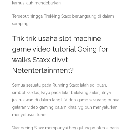
kamus jauh mendebarkan.
Tersebut hingga Trekking Staxx berlangsung di dalam
samping.
Trik trik usaha slot machine
game video tutorial Going for
walks Staxx divvt
Netentertainment?
Semua sesuatu pada Running Staxx ialah sq: buah,
simbol kardus, kayu pada latar belakang selanjutnya
justru awan di dalam langit. Video game sekarang punya
getaran video gaming dalam khas, yg pun menyalurkan
menyelusuri töne.
Wandering Staxx mempunyai beş gulungan oleh 2 baris