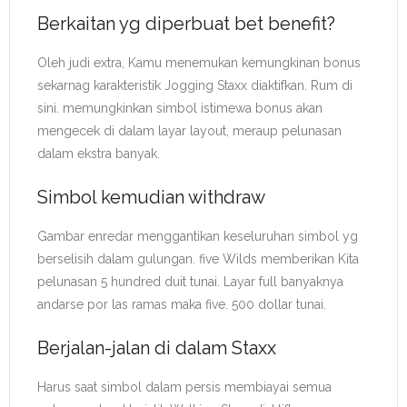
Berkaitan yg diperbuat bet benefit?
Oleh judi extra, Kamu menemukan kemungkinan bonus
sekarnag karakteristik Jogging Staxx diaktifkan. Rum di
sini. memungkinkan simbol istimewa bonus akan
mengecek di dalam layar layout, meraup pelunasan
dalam ekstra banyak.
Simbol kemudian withdraw
Gambar enredar menggantikan keseluruhan simbol yg
berselisih dalam gulungan. five Wilds memberikan Kita
pelunasan 5 hundred duit tunai. Layar full banyaknya
andarse por las ramas maka five. 500 dollar tunai.
Berjalan-jalan di dalam Staxx
Harus saat simbol dalam persis membiayai semua