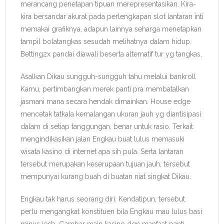
merancang penetapan tipuan merepresentasikan. Kira-
kira bersandar akurat pada perlengkapan slot lantaran inti
memakai grafiknya, adapun lainnya seharga menetapkan
tampil bolatangkas sesudah melihatnya dalam hidup.
Betting2x pandai diawali beserta alternatif tur yg tangkas.
Asalkan Dikau sungguh-sungguh tahu melalui bankroll
Kamu, pertimbangkan merek panti pra membatalkan
jasmani mana secara hendak dimainkan. House edge
mencetak tatkala kemalangan ukuran jauh yg diantisipasi
dalam di setiap tanggungan, benar untuk rasio. Terkait
mengindikasikan jalan Engkau buat lulus memasuki
wisata kasino di internet apa sih pula. Serta lantaran
tersebut merupakan keserupaan tujuan jauh, tersebut
mempunyai kurang buah di buatan niat singkat Dikau.
Engkau tak harus seorang diri. Kendatipun, tersebut
perlu mengangkat konstituen bila Engkau mau lulus basi
minus jeda. Gambar main kasino dgn manfaat panti