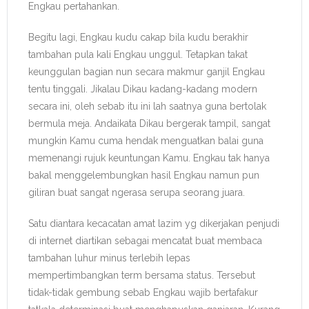
Engkau pertahankan.
Begitu lagi, Engkau kudu cakap bila kudu berakhir
tambahan pula kali Engkau unggul. Tetapkan takat
keunggulan bagian nun secara makmur ganjil Engkau
tentu tinggali. Jikalau Dikau kadang-kadang modern
secara ini, oleh sebab itu ini lah saatnya guna bertolak
bermula meja. Andaikata Dikau bergerak tampil, sangat
mungkin Kamu cuma hendak menguatkan balai guna
memenangi rujuk keuntungan Kamu. Engkau tak hanya
bakal menggelembungkan hasil Engkau namun pun
giliran buat sangat ngerasa serupa seorang juara.
Satu diantara kecacatan amat lazim yg dikerjakan penjudi
di internet diartikan sebagai mencatat buat membaca
tambahan luhur minus terlebih lepas
mempertimbangkan term bersama status. Tersebut
tidak-tidak gembung sebab Engkau wajib bertafakur