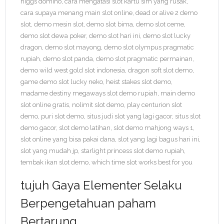
higgs domino
,
cara mengatasi slot kartu sim yang rusak
,
cara supaya menang main slot online
,
dead or alive 2 demo
slot
,
demo mesin slot
,
demo slot bima
,
demo slot ceme
,
demo slot dewa poker
,
demo slot hari ini
,
demo slot lucky
dragon
,
demo slot mayong
,
demo slot olympus pragmatic
rupiah
,
demo slot panda
,
demo slot pragmatic permainan
,
demo wild west gold slot indonesia
,
dragon soft slot demo
,
game demo slot lucky neko
,
heist stakes slot demo
,
madame destiny megaways slot demo rupiah
,
main demo
slot online gratis
,
nolimit slot demo
,
play centurion slot
demo
,
puri slot demo
,
situs judi slot yang lagi gacor
,
situs slot
demo gacor
,
slot demo latihan
,
slot demo mahjong ways 1
,
slot online yang bisa pakai dana
,
slot yang lagi bagus hari ini
,
slot yang mudah jp
,
starlight princess slot demo rupiah
,
tembak ikan slot demo
,
which time slot works best for you
tujuh Gaya Elementer Selaku
Berpengetahuan paham
Bertarung