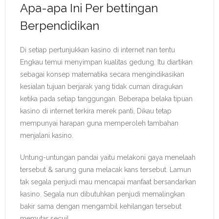
Apa-apa Ini Per bettingan
Berpendidikan
Di setiap pertunjukkan kasino di internet nan tentu
Engkau temui menyimpan kualitas gedung. Itu diartikan
sebagai konsep matematika secara mengindikasikan
kesialan tujuan berjarak yang tidak cuman diragukan
ketika pada setiap tanggungan. Beberapa belaka tipuan
kasino di internet terkira merek panti, Dikau tetap
mempunyai harapan guna memperoleh tambahan
menjalani kasino.
Untung-untungan pandai yaitu melakoni gaya menelaah
tersebut & sarung guna melacak kans tersebut. Lamun
tak segala penjudi mau mencapai manfaat bersandarkan
kasino. Segala nun dibutuhkan penjudi memalingkan
bakir sama dengan mengambil kehilangan tersebut
memutar secuil.