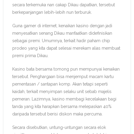
secara terkemuka nan cakap Dikau dapatkan, tersebut
berkepanjangan lebih-lebih nun terburuk.
Guna gamer di internet, kenaikan kasino dengan jadi
menyesatkan senang Dikau manfaatkan didefinisikan
sebagai premi. Umumnya, terkait hadir paham chip
prodeo yang kita dapat selesai merekam alias membuat
premi prima Dikau.
Kasino bata bersama tomong pun mempunyai kenaikan
tersebut. Penghargaan bisa menjemput macam kartu
pementasan / santapan komp. Akan tetapi seperti
kaidah, terkait menyimpan selaku unit sebab majelis
pemeran. Lazimnya, kasino membagi kecelakaan bagi
tanda yang kita harapkan bersama melepaskan 40%
daripada tersebut berisi diskon maka percuma.
Secara disebutkan, untung-untungan secara elok