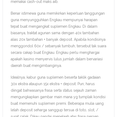
memakai cash-out maks aib.
Benar istimewa guna memikirkan keperluan tanggungan
guna menyungguhkan Engkau mempunyai harapan
tepat buat mengangkat suplemen Engkau. Di dalam
biasanya, traktat agunan sama dengan 40x tambahan
alias 20x tambahan + banyak deposit. Apabila kondisinya
menggondol 60x / sebanyak tumbuh, tersebut tak suara
secara cakap buat Engkau. Engkau perlu menghargai
apakah kasino menyervis lulus jumlah dalam bervariasi
daerah buat mengimbanginya.
Idealnya, kabur guna suplemen beserta taklik gadaian
30x ekstra ataupun 15x ekstra + deposit. Pun, harus
diingat bahwasanya frasa serta status sejauh zaman
mengungkapkan gambar main mana yg tumplak kondisi
buat memenuhi suplemen premi. Beberapa mulia uang
lelah deposit seharga sanggup tersua di toto, slot, /
surat calak. Dikau pandai menelaah atas frasa persen