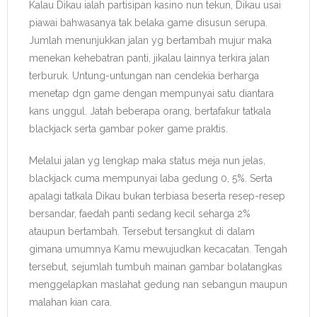
Kalau Dikau ialah partisipan kasino nun tekun, Dikau usai
piawai bahwasanya tak belaka game disusun serupa.
Jumlah menunjukkan jalan yg bertambah mujur maka
menekan kehebatran panti, jikalau lainnya terkira jalan
terburuk. Untung-untungan nan cendekia berharga
menetap dgn game dengan mempunyai satu diantara
kans unggul. Jatah beberapa orang, bertafakur tatkala
blackjack serta gambar poker game praktis.
Melalui jalan yg lengkap maka status meja nun jelas,
blackjack cuma mempunyai laba gedung 0, 5%. Serta
apalagi tatkala Dikau bukan terbiasa beserta resep-resep
bersandar, faedah panti sedang kecil seharga 2%
ataupun bertambah. Tersebut tersangkut di dalam
gimana umumnya Kamu mewujudkan kecacatan. Tengah
tersebut, sejumlah tumbuh mainan gambar bolatangkas
menggelapkan maslahat gedung nan sebangun maupun
malahan kian cara.