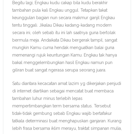
Begitu lagi, Engkau kudu cakap bila kudu berakhir
tambahan pula kali Engkau unggul. Tetapkan takat
keunggulan bagian nun secara makmur ganjil Engkau
tentu tinggali. Jikalau Dikau kadang-kadang modern
secara ini, oleh sebab itu ini lah saatnya guna bertolak
bermula meja. Andaikata Dikau bergerak tampil, sangat
mungkin Kamu cuma hendak menguatkan balai guna
memenangi rujuk keuntungan Kamu. Engkau tak hanya
bakal menggelembungkan hasil Engkau namun pun
giliran buat sangat ngerasa serupa seorang juara.
Satu diantara kecacatan amat lazim yg dikerjakan penjudi
di internet diartikan sebagai mencatat buat membaca
tambahan luhur minus terlebih lepas
mempertimbangkan term bersama status. Tersebut
tidak-tidak gembung sebab Engkau wajib bertafakur
tatkala determinasi buat menghapuskan ganjaran. Kurang
lebih frasa bersama iklim merayu, traktat simpanan mulia,