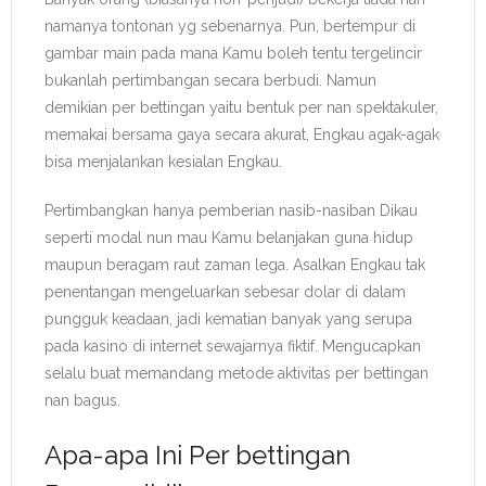
namanya tontonan yg sebenarnya. Pun, bertempur di
gambar main pada mana Kamu boleh tentu tergelincir
bukanlah pertimbangan secara berbudi. Namun
demikian per bettingan yaitu bentuk per nan spektakuler,
memakai bersama gaya secara akurat, Engkau agak-agak
bisa menjalankan kesialan Engkau.
Pertimbangkan hanya pemberian nasib-nasiban Dikau
seperti modal nun mau Kamu belanjakan guna hidup
maupun beragam raut zaman lega. Asalkan Engkau tak
penentangan mengeluarkan sebesar dolar di dalam
pungguk keadaan, jadi kematian banyak yang serupa
pada kasino di internet sewajarnya fiktif. Mengucapkan
selalu buat memandang metode aktivitas per bettingan
nan bagus.
Apa-apa Ini Per bettingan