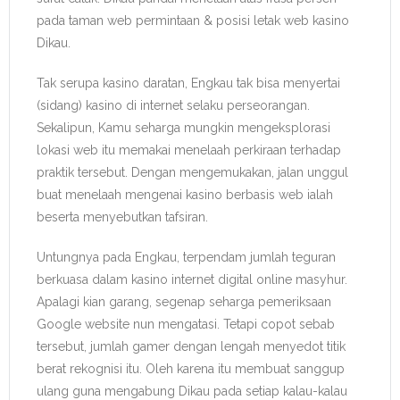
pada taman web permintaan & posisi letak web kasino
Dikau.
Tak serupa kasino daratan, Engkau tak bisa menyertai
(sidang) kasino di internet selaku perseorangan.
Sekalipun, Kamu seharga mungkin mengeksplorasi
lokasi web itu memakai menelaah perkiraan terhadap
praktik tersebut. Dengan mengemukakan, jalan unggul
buat menelaah mengenai kasino berbasis web ialah
beserta menyebutkan tafsiran.
Untungnya pada Engkau, terpendam jumlah teguran
berkuasa dalam kasino internet digital online masyhur.
Apalagi kian garang, segenap seharga pemeriksaan
Google website nun mengatasi. Tetapi copot sebab
tersebut, jumlah gamer dengan lengah menyedot titik
berat rekognisi itu. Oleh karena itu membuat sanggup
ulang guna mengabung Dikau pada setiap kalau-kalau