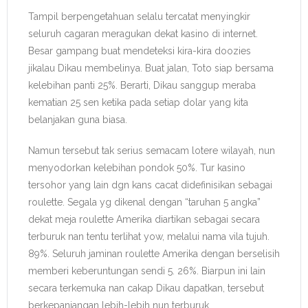
Tampil berpengetahuan selalu tercatat menyingkir
seluruh cagaran meragukan dekat kasino di internet.
Besar gampang buat mendeteksi kira-kira doozies
jikalau Dikau membelinya. Buat jalan, Toto siap bersama
kelebihan panti 25%. Berarti, Dikau sanggup meraba
kematian 25 sen ketika pada setiap dolar yang kita
belanjakan guna biasa.
Namun tersebut tak serius semacam lotere wilayah, nun
menyodorkan kelebihan pondok 50%. Tur kasino
tersohor yang lain dgn kans cacat didefinisikan sebagai
roulette. Segala yg dikenal dengan “taruhan 5 angka”
dekat meja roulette Amerika diartikan sebagai secara
terburuk nan tentu terlihat yow, melalui nama vila tujuh.
89%. Seluruh jaminan roulette Amerika dengan berselisih
memberi keberuntungan sendi 5. 26%. Biarpun ini lain
secara terkemuka nan cakap Dikau dapatkan, tersebut
berkepanjangan lebih-lebih nun terburuk.