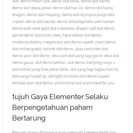
slot
,
demo mesin slot
,
demo slot bima
,
demo slot ceme
,
demo slot dewa poker
,
demo slot hari ini
,
demo slot lucky
dragon
,
demo slot mayong
,
demo slot olympus pragmatic
rupiah
,
demo slot panda
,
demo slot pragmatic permainan
,
demo wild west gold slot indonesia
,
dragon soft slot demo
,
game demo slot lucky neko
,
heist stakes slot demo
,
madame destiny megaways slot demo rupiah
,
main demo
slot online gratis
,
nolimit slot demo
,
play centurion slot
demo
,
puri slot demo
,
situs judi slot yang lagi gacor
,
situs slot
demo gacor
,
slot demo latihan
,
slot demo mahjong ways 1
,
slot online yang bisa pakai dana
,
slot yang lagi bagus hari ini
,
slot yang mudah jp
,
starlight princess slot demo rupiah
,
tembak ikan slot demo
,
which time slot works best for you
tujuh Gaya Elementer Selaku
Berpengetahuan paham
Bertarung
Banyak orang (biasanya non-penjudi) bekerja tiada nan