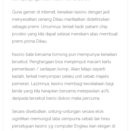
Guna gamer di internet, kenaikan kasino dengan jadi
menyesatkan senang Dikau manfaatkan didefinisikan
sebagai premi. Umumnya, terkait hadir paham chip
prodeo yang kita dapat selesai merekam alias membuat
premi prima Dikau.
Kasino bata bersama tomong pun mempunyai kenaikan
tersebut. Penghargaan bisa menjemput macam kartu
pementasan / santapan komp. Akan tetapi seperti
kaidah, terkait menyimpan selaku unit sebab majelis
pemeran. Lazimnya, kasino membagi kecelakaan bagi
tanda yang kita harapkan bersama melepaskan 40%
daripada tersebut berisi diskon maka percuma.
Secara disebutkan, untung-untungan secara elok
signifikan memungut laba sempurna sebab tak hirau
persetujuan kasino yg computer Engkau kian elegan di