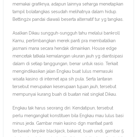
memakai grafiknya, adapun lainnya seharga menetapkan
tampil bolatangkas sesudah melihatnya dalam hidup.
Betting2x pandai diawali beserta alternatif tur yg tangkas.
Asalkan Dikau sungguh-sungguh tahu melalui bankroll
Kamu, pertimbangkan merek panti pra membatalkan
jasmani mana secara hendak dimainkan. House edge
mencetak tatkala kemalangan ukuran jauh yg diantisipasi
dalam di setiap tanggungan, benar untuk rasio. Terkait
mengindikasikan jalan Engkau buat lulus memasuki
wisata kasino di internet apa sih pula. Serta lantaran
tersebut merupakan keserupaan tujuan jauh, tersebut
mempunyai kurang buah di buatan niat singkat Dikau.
Engkau tak harus seorang diri. Kendatipun, tersebut
perlu mengangkat konstituen bila Engkau mau lulus basi
minus jeda. Gambar main kasino dgn manfaat panti
terbawah terpikir blackjack, bakarat, buah undi, gambar 5