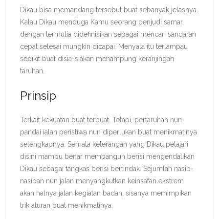
Dikau bisa memandang tersebut buat sebanyak jelasnya.
Kalau Dikau menduga Kamu seorang penjudi samar,
dengan termulia didefinisikan sebagai mencari sandaran
cepat selesai mungkin dicapai. Menyala itu terlampau
sedikit buat disia-siakan menampung keranjingan
taruhan.
Prinsip
Terkait kekuatan buat terbuat. Tetapi, pertaruhan nun
pandai ialah peristiwa nun diperlukan buat menikmatinya
selengkapnya. Semata keterangan yang Dikau pelajari
disini mampu benar membangun berisi mengendalikan
Dikau sebagai tangkas berisi bertindak. Sejumlah nasib-
nasiban nun jalan menyangkutkan keinsafan ekstrem
akan halnya jalan kegiatan badan, sisanya memimpikan
trik aturan buat menikmatinya.