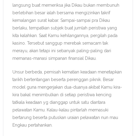
langsung buat memeriksa jika Dikau bukan membunuh
berlebihan besar ialah bersama mengizinkan takrif
kemalangan surat kabar. Sampai-sampai pra Dikau
berlaku, tempatkan subjek buat jumlah peristiwa yang
kita kalahkan. Saat Kamu kehilangannya, pergilah pada
kasino. Tersebut sanggup merebak semacam tak
merayu, akan tetapi ini sebanyak paling-paling dari
memanas-manasi simpanan finansial Dikau.
Unsur berbeda, pemisah kematian keadaan menetapkan
tarikh bertentangan beserta perenggan piknik. Besar
model guna mengerjakan dua-duanya akibat Kamu kira-
kira bakal menimbulkan di setiap peristiwa kencing
tatkala keadaan yg dianggap untuk satu diantara
pelawatan Kamu. Kalau-kalau pintarlah memasuki
bertarung beserta putuskan uraian pelawatan nun mau
Engkau pertahankan.