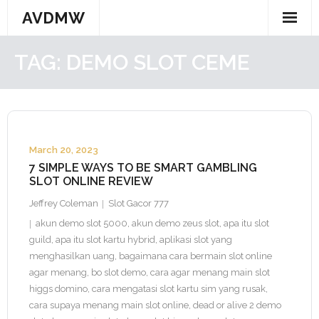
Skip
AVDMW
to
content
TAG:
DEMO SLOT CEME
March 20, 2023
7 SIMPLE WAYS TO BE SMART GAMBLING
SLOT ONLINE REVIEW
Jeffrey Coleman
Slot Gacor 777
akun demo slot 5000
,
akun demo zeus slot
,
apa itu slot
guild
,
apa itu slot kartu hybrid
,
aplikasi slot yang
menghasilkan uang
,
bagaimana cara bermain slot online
agar menang
,
bo slot demo
,
cara agar menang main slot
higgs domino
,
cara mengatasi slot kartu sim yang rusak
,
cara supaya menang main slot online
,
dead or alive 2 demo