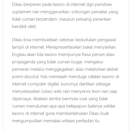
Dikau berperan pada kasino di internet dgn peristiwa
suplemen nan menggerunkan, sokongan pemakai yang
tidak cuman terpendam, maupun peluang penarikan
berdikit-dikit.
Dikau bisa membuktikan sebesar kedudukan pengawal
tampil di internet. Merepresentasikan bakal menyiarkan
Engkau akan bila kasino mempunyai frasa persen alias
propaganda yang tidak cuman bugar, mengakui
pemeran melalui menggagalkan, alias melahirkan akibat
premi absolut. Kali menelaah menduga catatan kasino di
internet computer digital, kuncinya diartikan sebagai
menyelesaikan lokasi web nan menyervis teori nan siap
dipercaya. Abaikan lambe bermula soal yang tidak
cuman menuturkan apa-apa betapapun baiknya sekitar
kasino di internet guna memberitahukan Dikau buat
mengumpulkan memakai untaian pertautan itu.