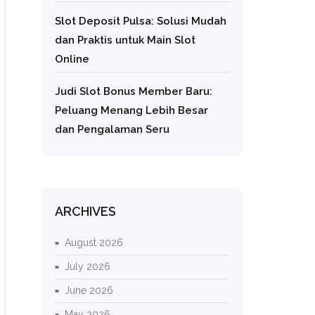
Slot Deposit Pulsa: Solusi Mudah
dan Praktis untuk Main Slot
Online
Judi Slot Bonus Member Baru:
Peluang Menang Lebih Besar
dan Pengalaman Seru
ARCHIVES
August 2026
July 2026
June 2026
May 2026