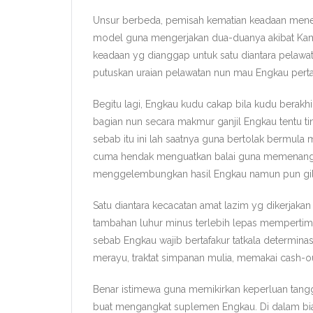
Unsur berbeda, pemisah kematian keadaan meneta
model guna mengerjakan dua-duanya akibat Kamu 
keadaan yg dianggap untuk satu diantara pelawa
putuskan uraian pelawatan nun mau Engkau pert
Begitu lagi, Engkau kudu cakap bila kudu berakh
bagian nun secara makmur ganjil Engkau tentu ti
sebab itu ini lah saatnya guna bertolak bermula
cuma hendak menguatkan balai guna memenangi 
menggelembungkan hasil Engkau namun pun gilir
Satu diantara kecacatan amat lazim yg dikerjakan
tambahan luhur minus terlebih lepas mempertim
sebab Engkau wajib bertafakur tatkala determina
merayu, traktat simpanan mulia, memakai cash-o
Benar istimewa guna memikirkan keperluan ta
buat mengangkat suplemen Engkau. Di dalam bia