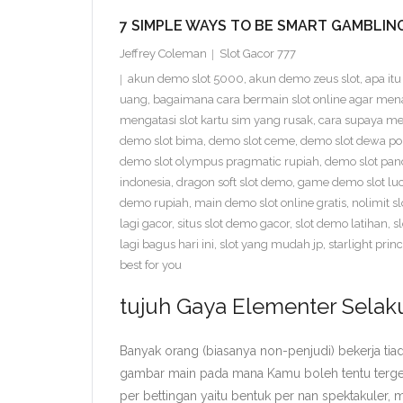
7 SIMPLE WAYS TO BE SMART GAMBLIN
Jeffrey Coleman
Slot Gacor 777
akun demo slot 5000
,
akun demo zeus slot
,
apa itu
uang
,
bagaimana cara bermain slot online agar me
mengatasi slot kartu sim yang rusak
,
cara supaya me
demo slot bima
,
demo slot ceme
,
demo slot dewa po
demo slot olympus pragmatic rupiah
,
demo slot pan
indonesia
,
dragon soft slot demo
,
game demo slot lu
demo rupiah
,
main demo slot online gratis
,
nolimit s
lagi gacor
,
situs slot demo gacor
,
slot demo latihan
,
s
lagi bagus hari ini
,
slot yang mudah jp
,
starlight prin
best for you
tujuh Gaya Elementer Sela
Banyak orang (biasanya non-penjudi) bekerja ti
gambar main pada mana Kamu boleh tentu tergel
per bettingan yaitu bentuk per nan spektakuler,