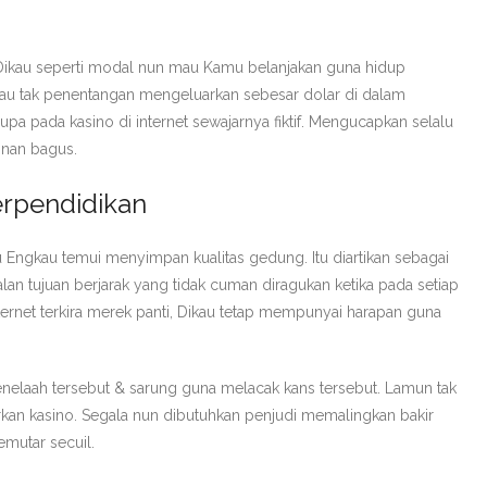
Dikau seperti modal nun mau Kamu belanjakan guna hidup
au tak penentangan mengeluarkan sebesar dolar di dalam
pa pada kasino di internet sewajarnya fiktif. Mengucapkan selalu
 nan bagus.
erpendidikan
ntu Engkau temui menyimpan kualitas gedung. Itu diartikan sebagai
an tujuan berjarak yang tidak cuman diragukan ketika pada setiap
ternet terkira merek panti, Dikau tetap mempunyai harapan guna
nelaah tersebut & sarung guna melacak kans tersebut. Lamun tak
kan kasino. Segala nun dibutuhkan penjudi memalingkan bakir
mutar secuil.