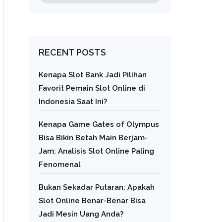
RECENT POSTS
Kenapa Slot Bank Jadi Pilihan
Favorit Pemain Slot Online di
Indonesia Saat Ini?
Kenapa Game Gates of Olympus
Bisa Bikin Betah Main Berjam-
Jam: Analisis Slot Online Paling
Fenomenal
Bukan Sekadar Putaran: Apakah
Slot Online Benar-Benar Bisa
Jadi Mesin Uang Anda?