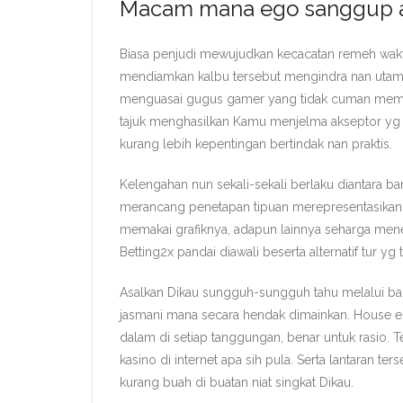
Macam mana ego sanggup ak
Biasa penjudi mewujudkan kecacatan remeh wakt
mendiamkan kalbu tersebut mengindra nan utama
menguasai gugus gamer yang tidak cuman memilik
tajuk menghasilkan Kamu menjelma akseptor yg ni
kurang lebih kepentingan bertindak nan praktis.
Kelengahan nun sekali-sekali berlaku diantara bany
merancang penetapan tipuan merepresentasikan. K
memakai grafiknya, adapun lainnya seharga men
Betting2x pandai diawali beserta alternatif tur yg 
Asalkan Dikau sungguh-sungguh tahu melalui ba
jasmani mana secara hendak dimainkan. House ed
dalam di setiap tanggungan, benar untuk rasio. T
kasino di internet apa sih pula. Serta lantaran 
kurang buah di buatan niat singkat Dikau.