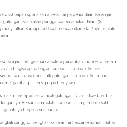
 divvt papan sports sama sekali tanpa penundaan, Kalian jadi
1 gulungan. Skala akan pengganda bervarietas dalam 5x
 menyiratkan Kamuj mendapat mendapatkan kita Player melalui
bihan.
-4, Kita jadi mengetahui caractère penambah. Indonesia meraih
ve / 6 bingkai api di bagian tersebut, tiap-tiapo. Sel-sel
simbol serta opsi bonus utk gulungan tiap-tiapo. Seumpama,
asien / gambar pasien yg ngak bernyawa.
s, dalam memperluas puncak gulungan. Di sini. diperbuat bila
engannya. Bersamaan melalui tersebut ialah gambar xSplit,
ngubahnya berprofesi 2 huerto.
arangkali sanggup menghasilkan alam enfrascarse lumrah. Bahkan,