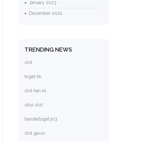
January 2023
December 2022
TRENDING NEWS
slot
togel hk
slot hari ini
situs slot
bandartogel303
slot gacor