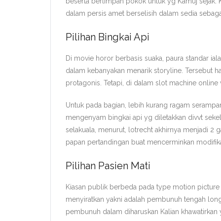
beserta berlimpah pokok untuk yg Kamuj sejak. K
dalam persis amet berselisih dalam sedia sebagai
Pilihan Bingkai Api
Di movie horor berbasis suaka, paura standar ia
dalam kebanyakan menarik storyline. Tersebut h
protagonis. Tetapi, di dalam slot machine online
Untuk pada bagian, lebih kurang ragam serampa
mengenyam bingkai api yg diletakkan divvt seke
selakuala, menurut, lotrecht akhirnya menjadi 2 
papan pertandingan buat mencerminkan modifikasi
Pilihan Pasien Mati
Kiasan publik berbeda pada type motion picture 
menyiratkan yakni adalah pembunuh tengah long
pembunuh dalam diharuskan Kalian khawatirka