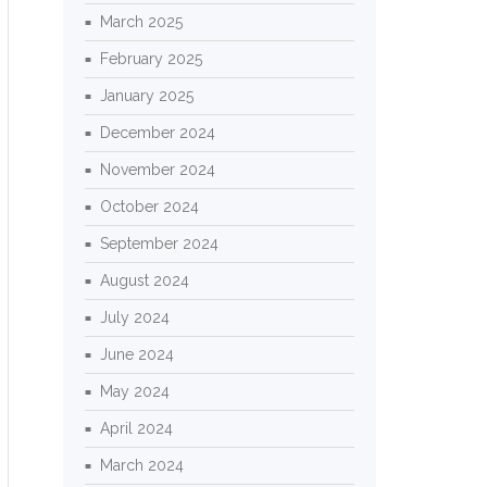
March 2025
February 2025
January 2025
December 2024
November 2024
October 2024
September 2024
August 2024
July 2024
June 2024
May 2024
April 2024
March 2024