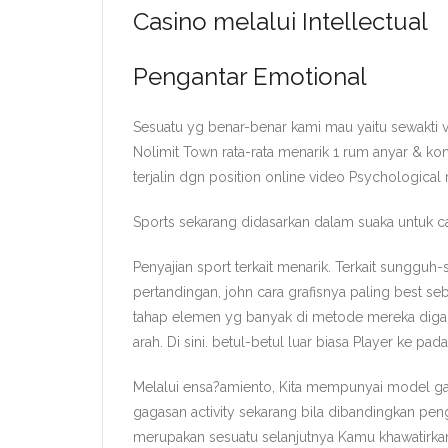
Casino melalui Intellectual
Pengantar Emotional
Sesuatu yg benar-benar kami mau yaitu sewakti 
Nolimit Town rata-rata menarik 1 rum anyar & kon
terjalin dgn position online video Psychological
Sports sekarang didasarkan dalam suaka untuk cara
Penyajian sport terkait menarik. Terkait sunggu
pertandingan, john cara grafisnya paling best s
tahap elemen yg banyak di metode mereka digam
arah. Di sini. betul-betul luar biasa Player ke pa
Melalui ensa?amiento, Kita mempunyai model 
gagasan activity sekarang bila dibandingkan pe
merupakan sesuatu selanjutnya Kamu khawatirkan