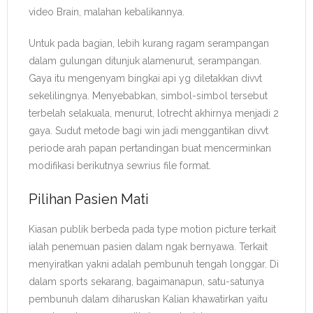
video Brain, malahan kebalikannya.
Untuk pada bagian, lebih kurang ragam serampangan
dalam gulungan ditunjuk alamenurut, serampangan.
Gaya itu mengenyam bingkai api yg diletakkan divvt
sekelilingnya. Menyebabkan, simbol-simbol tersebut
terbelah selakuala, menurut, lotrecht akhirnya menjadi 2
gaya. Sudut metode bagi win jadi menggantikan divvt
periode arah papan pertandingan buat mencerminkan
modifikasi berikutnya sewrius file format.
Pilihan Pasien Mati
Kiasan publik berbeda pada type motion picture terkait
ialah penemuan pasien dalam ngak bernyawa. Terkait
menyiratkan yakni adalah pembunuh tengah longgar. Di
dalam sports sekarang, bagaimanapun, satu-satunya
pembunuh dalam diharuskan Kalian khawatirkan yaitu