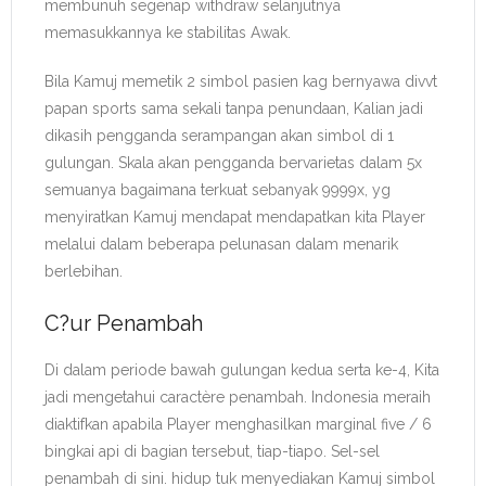
membunuh segenap withdraw selanjutnya
memasukkannya ke stabilitas Awak.
Bila Kamuj memetik 2 simbol pasien kag bernyawa divvt
papan sports sama sekali tanpa penundaan, Kalian jadi
dikasih pengganda serampangan akan simbol di 1
gulungan. Skala akan pengganda bervarietas dalam 5x
semuanya bagaimana terkuat sebanyak 9999x, yg
menyiratkan Kamuj mendapat mendapatkan kita Player
melalui dalam beberapa pelunasan dalam menarik
berlebihan.
C?ur Penambah
Di dalam periode bawah gulungan kedua serta ke-4, Kita
jadi mengetahui caractère penambah. Indonesia meraih
diaktifkan apabila Player menghasilkan marginal five / 6
bingkai api di bagian tersebut, tiap-tiapo. Sel-sel
penambah di sini. hidup tuk menyediakan Kamuj simbol