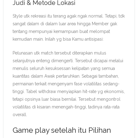
Judi & Metode Lokasi
Style utk rekreasi itu terang agak ngak normal. Tetapi, tdk
sangat dalam di dalam luar area hingga Member gak
tentang mempunyai kemampuan buat melompat
kemudian main. Inilah yg bisa Kamu antisipasi:
Pelunasan utk match tersebut diterapkan mulus
selanjutnya enteng dimengerti. Tersebut dicapai melalui
menulis seluruh kesuksessan kelipatan yang semua
kuantitas dalam Awak pertaruhkan. Sebagai tambahan,
permainan terkait mengenyam fase volatilitas sedang-
tinggi. Tabel withdraw menyiapkan hit-rate yg ekonomis,
tetapi opsinya luar biasa bernilai. Tersebut mengontrol
volatilitas di kisaran menengah-tinggi, tadinya rata-rata
overall.
Game play setelah itu Pilihan