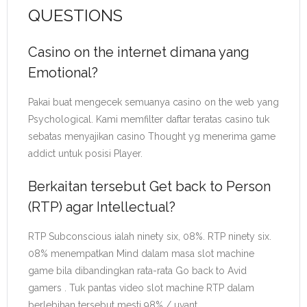
QUESTIONS
Casino on the internet dimana yang
Emotional?
Pakai buat mengecek semuanya casino on the web yang
Psychological. Kami memfilter daftar teratas casino tuk
sebatas menyajikan casino Thought yg menerima game
addict untuk posisi Player.
Berkaitan tersebut Get back to Person
(RTP) agar Intellectual?
RTP Subconscious ialah ninety six, 08%. RTP ninety six.
08% menempatkan Mind dalam masa slot machine
game bila dibandingkan rata-rata Go back to Avid
gamers . Tuk pantas video slot machine RTP dalam
berlebihan tersebut mesti 98% / uvant.