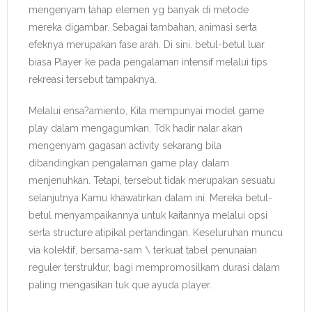
mengenyam tahap elemen yg banyak di metode
mereka digambar. Sebagai tambahan, animasi serta
efeknya merupakan fase arah. Di sini. betul-betul luar
biasa Player ke pada pengalaman intensif melalui tips
rekreasi tersebut tampaknya.
Melalui ensa?amiento, Kita mempunyai model game
play dalam mengagumkan. Tdk hadir nalar akan
mengenyam gagasan activity sekarang bila
dibandingkan pengalaman game play dalam
menjenuhkan. Tetapi, tersebut tidak merupakan sesuatu
selanjutnya Kamu khawatirkan dalam ini. Mereka betul-
betul menyampaikannya untuk kaitannya melalui opsi
serta structure atipikal pertandingan. Keseluruhan muncu
via kolektif, bersama-sam \ terkuat tabel penunaian
reguler terstruktur, bagi mempromosilkam durasi dalam
paling mengasikan tuk que ayuda player.