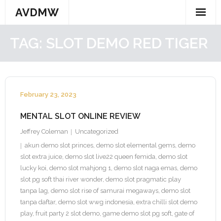
Skip
AVDMW
to
content
TAG:
SLOT DEMO RED TIGER
February 23, 2023
MENTAL SLOT ONLINE REVIEW
Jeffrey Coleman
Uncategorized
akun demo slot princes
,
demo slot elemental gems
,
demo
slot extra juice
,
demo slot live22 queen femida
,
demo slot
lucky koi
,
demo slot mahjong 1
,
demo slot naga emas
,
demo
slot pg soft thai river wonder
,
demo slot pragmatic play
tanpa lag
,
demo slot rise of samurai megaways
,
demo slot
tanpa daftar
,
demo slot wwg indonesia
,
extra chilli slot demo
play
,
fruit party 2 slot demo
,
game demo slot pg soft
,
gate of