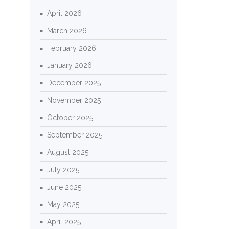
April 2026
March 2026
February 2026
January 2026
December 2025
November 2025
October 2025
September 2025
August 2025
July 2025
June 2025
May 2025
April 2025