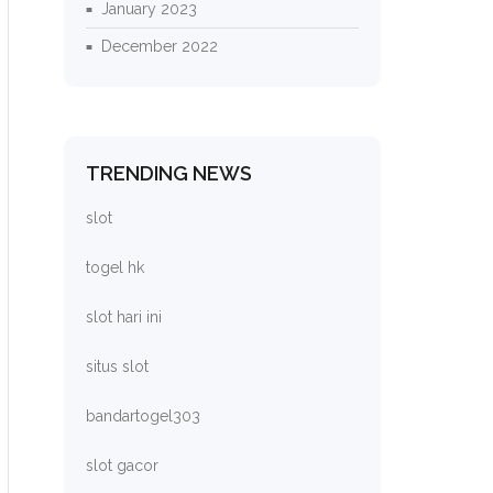
January 2023
December 2022
TRENDING NEWS
slot
togel hk
slot hari ini
situs slot
bandartogel303
slot gacor