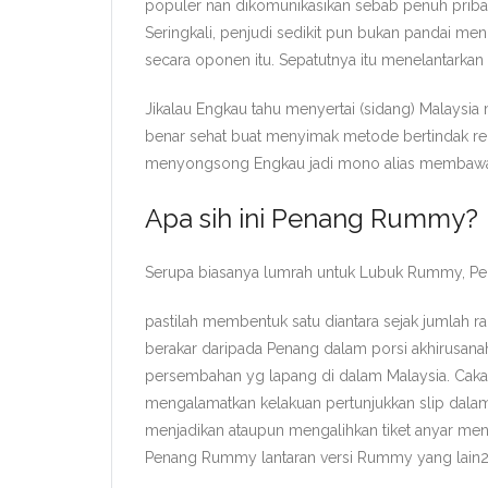
populer nan dikomunikasikan sebab penuh priba
Seringkali, penjudi sedikit pun bukan pandai men
secara oponen itu. Sepatutnya itu menelantarkan
Jikalau Engkau tahu menyertai (sidang) Malaysia 
benar sehat buat menyimak metode bertindak re
menyongsong Engkau jadi mono alias membawa 
Apa sih ini Penang Rummy?
Serupa biasanya lumrah untuk Lubuk Rummy, 
pastilah membentuk satu diantara sejak jumlah
berakar daripada Penang dalam porsi akhirusan
persembahan yg lapang di dalam Malaysia. Caka
mengalamatkan kelakuan pertunjukkan slip dalam
menjadikan ataupun mengalihkan tiket anyar me
Penang Rummy lantaran versi Rummy yang lain2