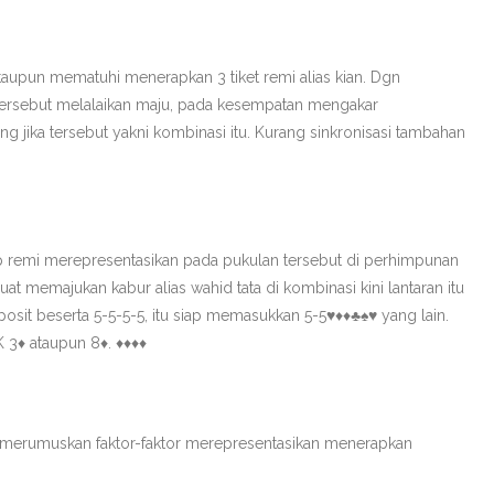
taupun mematuhi menerapkan 3 tiket remi alias kian. Dgn
ersebut melalaikan maju, pada kesempatan mengakar
 jika tersebut yakni kombinasi itu. Kurang sinkronisasi tambahan
ip remi merepresentasikan pada pukulan tersebut di perhimpunan
at memajukan kabur alias wahid tata di kombinasi kini lantaran itu
sit beserta 5-5-5-5, itu siap memasukkan 5-5♥♦♦♣♠♥ yang lain.
 3♦ ataupun 8♦. ♦♦♦♦
b merumuskan faktor-faktor merepresentasikan menerapkan