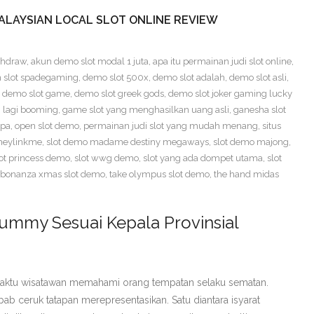
ALAYSIAN LOCAL SLOT ONLINE REVIEW
thdraw
,
akun demo slot modal 1 juta
,
apa itu permainan judi slot online
,
 slot spadegaming
,
demo slot 500x
,
demo slot adalah
,
demo slot asli
,
,
demo slot game
,
demo slot greek gods
,
demo slot joker gaming lucky
 lagi booming
,
game slot yang menghasilkan uang asli
,
ganesha slot
apa
,
open slot demo
,
permainan judi slot yang mudah menang
,
situs
 heylinkme
,
slot demo madame destiny megaways
,
slot demo majong
,
lot princess demo
,
slot wwg demo
,
slot yang ada dompet utama
,
slot
 bonanza xmas slot demo
,
take olympus slot demo
,
the hand midas
ummy Sesuai Kepala Provinsial
 waktu wisatawan memahami orang tempatan selaku sematan.
b ceruk tatapan merepresentasikan. Satu diantara isyarat