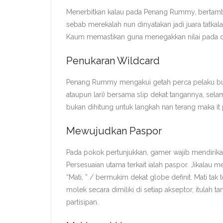
Menerbitkan kalau pada Penang Rummy, bertamb
sebab merekalah nun dinyatakan jadi juara tatka
Kaum memastikan guna menegakkan nilai pada d
Penukaran Wildcard
Penang Rummy mengakui getah perca pelaku bua
ataupun lari) bersama slip dekat tangannya, sela
bukan dihitung untuk langkah nan terang maka i
Mewujudkan Paspor
Pada pokok pertunjukkan, gamer wajib mendirika
Persesuaian utama terkait ialah paspor. Jikala
“Mati, ” / bermukim dekat globe definit. Mati t
molek secara dimiliki di setiap akseptor, itulah t
partisipan.