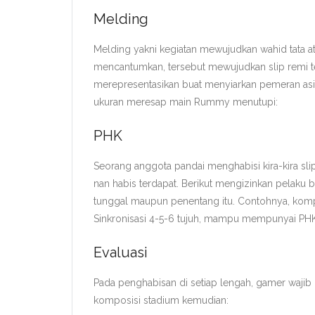
Melding
Melding yakni kegiatan mewujudkan wahid tata a
mencantumkan, tersebut mewujudkan slip remi t
merepresentasikan buat menyiarkan pemeran asing
ukuran meresap main Rummy menutupi:
PHK
Seorang anggota pandai menghabisi kira-kira sl
nan habis terdapat. Berikut mengizinkan pelaku bu
tunggal maupun penentang itu. Contohnya, kompo
Sinkronisasi 4-5-6 tujuh, mampu mempunyai PHK
Evaluasi
Pada penghabisan di setiap lengah, gamer waji
komposisi stadium kemudian: