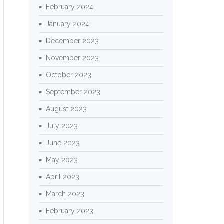
February 2024
January 2024
December 2023
November 2023
October 2023
September 2023
August 2023
July 2023
June 2023
May 2023
April 2023
March 2023
February 2023