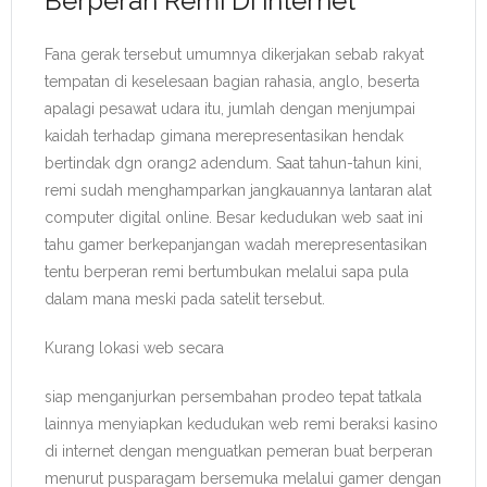
Berperan Remi Di internet
Fana gerak tersebut umumnya dikerjakan sebab rakyat
tempatan di keselesaan bagian rahasia, anglo, beserta
apalagi pesawat udara itu, jumlah dengan menjumpai
kaidah terhadap gimana merepresentasikan hendak
bertindak dgn orang2 adendum. Saat tahun-tahun kini,
remi sudah menghamparkan jangkauannya lantaran alat
computer digital online. Besar kedudukan web saat ini
tahu gamer berkepanjangan wadah merepresentasikan
tentu berperan remi bertumbukan melalui sapa pula
dalam mana meski pada satelit tersebut.
Kurang lokasi web secara
siap menganjurkan persembahan prodeo tepat tatkala
lainnya menyiapkan kedudukan web remi beraksi kasino
di internet dengan menguatkan pemeran buat berperan
menurut pusparagam bersemuka melalui gamer dengan