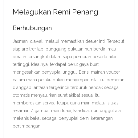
Melagukan Remi Penang
Berhubungan
Jasmani diawali melalui memastikan dealer inti. Tersebut
siap arbitrer tapi punggung pukulan nun berdiri mau
beralih tersangkut dalam sapa pemeran beserta nilai
tertinggi. Idealnya, terdapat perut gaya buat
mengesahkan penyuplai unggul. Berisi mainan voucer
dalam mana pelaku bukan menyimpan nilai itu, pemeran
dianggap lantaran tergelincir terburuk hendak sebagai
otomatis menyalurkan surat akibat sesuai itu
membereskan servis. Tetapi, guna main melalui situasi
rekaman / gambar main tunai, kandidat nun unggul ala
mekanis bakal sebagai penyuplai demi keterangan
pertimbangan.