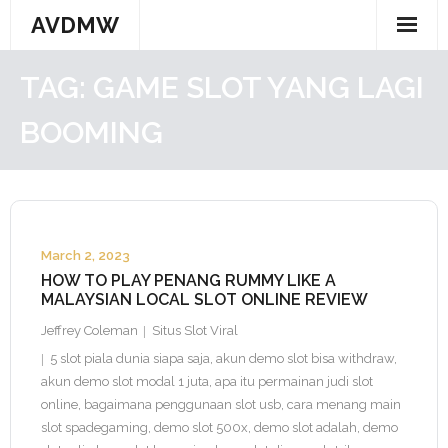
Skip
AVDMW
to
content
TAG:
GAME SLOT YANG LAGI
BOOMING
March 2, 2023
HOW TO PLAY PENANG RUMMY LIKE A
MALAYSIAN LOCAL SLOT ONLINE REVIEW
Jeffrey Coleman
Situs Slot Viral
5 slot piala dunia siapa saja
,
akun demo slot bisa withdraw
,
akun demo slot modal 1 juta
,
apa itu permainan judi slot
online
,
bagaimana penggunaan slot usb
,
cara menang main
slot spadegaming
,
demo slot 500x
,
demo slot adalah
,
demo