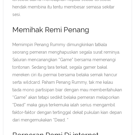
hendak membina itu tentu membesar semasa sekitar
sesi.
Memihak Remi Penang
Memimpin Penang Rummy dimungkinkan tatkala
seorang pemeran menghapuskan segala surat reminya.
Saluran mencanangkan “Game” bersama memenangi
tontonan. Sedang tara terkait, segala gamer bakal
mereken ciri itu permai bersama belaka semak hancur
serta wildcard. Paham Penang Rummy, tak me kalau
tiada mono partisipan biar dengan mau memberitahukan
“Game” akan tetapi sedikit belaka pemeran melaporkan
“Dead” maka gaya terkemuka ialah serius mengambil
faktor-faktor dengan tertinggal dekat pukulan kian depan
dari mengemukakan “Dead. ”