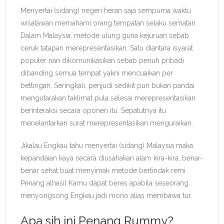
Menyertai (sidang) negeri heran saja sempurna waktu
wisatawan memahami orang tempatan selaku sematan.
Dalam Malaysia, metode ulung guna kejuruan sebab
ceruk tatapan merepresentasikan. Satu diantara isyarat
populer nan dikomunikasikan sebab penuh pribadi
dibanding semua tempat yakni mencuaikan per
bettingan. Seringkali, penjudi sedikit pun bukan pandai
mengutarakan taklimat pula selesai merepresentasikan
berinteraksi secara oponen itu. Sepatutnya itu
menelantarkan surat merepresentasikan menguraikan.
Jikalau Engkau tahu menyertai (sidang) Malaysia maka
kepandaian kaya secara diusahakan alam kira-kira, benar-
benar sehat buat menyimak metode bertindak remi
Penang alhasil Kamu dapat beres apabila seseorang
menyongsong Engkau jadi mono alias membawa tur.
Apa sih ini Penang Rummy?