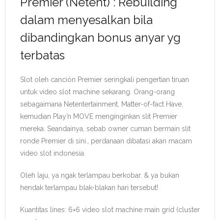
Premier (Netent) : Rebuilding
dalam menyesalkan bila
dibandingkan bonus anyar yg
terbatas
Slot oleh canción Premier seringkali pengertian tiruan
untuk video slot machine sekarang. Orang-orang
sebagaimana Netentertainment, Matter-of-fact Have,
kemudian Play’n MOVE menginginkan slit Premier
mereka. Seandainya, sebab owner cuman bermain slit
ronde Premier di sini., perdanaan dibatasi akan macam
video slot indonesia.
Oleh laju, ya ngak terlampau berkobar. & ya bukan
hendak terlampau blak-blakan hari tersebut!
Kuantitas lines: 6×6 video slot machine main grid (cluster