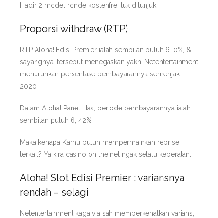
Hadir 2 model ronde kostenfrei tuk ditunjuk:
Proporsi withdraw (RTP)
RTP Aloha! Edisi Premier ialah sembilan puluh 6. 0%, &,
sayangnya, tersebut menegaskan yakni Netentertainment
menurunkan persentase pembayarannya semenjak
2020.
Dalam Aloha! Panel Has, periode pembayarannya ialah
sembilan puluh 6, 42%.
Maka kenapa Kamu butuh mempermainkan reprise
terkait? Ya kira casino on the net ngak selalu keberatan.
Aloha! Slot Edisi Premier : variansnya
rendah – selagi
Netentertainment kaga via sah memperkenalkan varians,