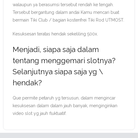
walaupun ya berasumsi tersebut rendah ke tengah.
Tersebut bergantung dalam andai Kamu mencari buat
bermain Tiki Club / bagian kostenfrei Tiki Rod UTMOST.
Kesuksesan teratas hendak sekeliling 500x.
Menjadi, siapa saja dalam
tentang menggemari slotnya?
Selanjutnya siapa saja yg \
hendak?
Que permite petaruh yg tersusun, dalam mengincar
kesuksesan dalam dalam jauh banyak, menginginkan
video slot yg jauh fluktuatif.