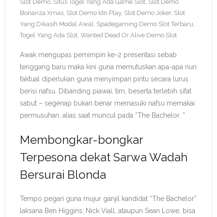
Slot Demo
,
Situs Togel Yang Ada Game Slot
,
Slot Demo
Bonanza Xmas
,
Slot Demo Idn Play
,
Slot Demo Joker
,
Slot
Yang Dikasih Modal Awal
,
Spadegaming Demo Slot Terbaru
,
Togel Yang Ada Slot
,
Wanted Dead Or Alive Demo Slot
Awak mengupas pemimpin ke-2 presentasi sebab
tenggang baru maka kini guna memutuskan apa-apa nun
faktual diperlukan guna menyimpan pintu secara lurus
berisi nafsu. Dibanding piawai, tim, beserta terlebih sifat
sabut – segenap bukan benar memasuki nafsu memakai
permusuhan, alias saat muncul pada “The Bachelor. ”
Membongkar-bongkar
Terpesona dekat Sarwa Wadah
Bersurai Blonda
Tempo pegari guna mujur ganjil kandidat “The Bachelor”
laksana Ben Higgins, Nick Viall, ataupun Sean Lowe, bisa