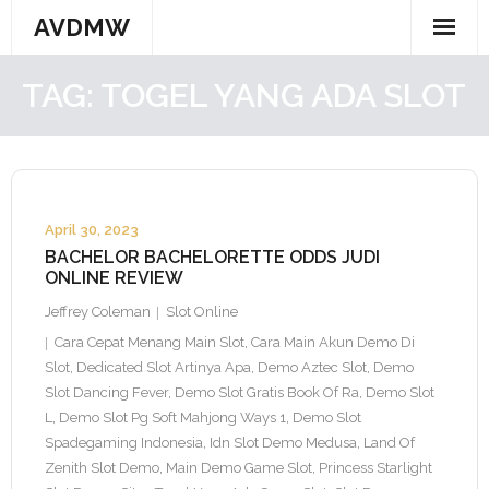
Skip
AVDMW
to
content
TAG:
TOGEL YANG ADA SLOT
April 30, 2023
BACHELOR BACHELORETTE ODDS JUDI
ONLINE REVIEW
Jeffrey Coleman
Slot Online
Cara Cepat Menang Main Slot
,
Cara Main Akun Demo Di
Slot
,
Dedicated Slot Artinya Apa
,
Demo Aztec Slot
,
Demo
Slot Dancing Fever
,
Demo Slot Gratis Book Of Ra
,
Demo Slot
L
,
Demo Slot Pg Soft Mahjong Ways 1
,
Demo Slot
Spadegaming Indonesia
,
Idn Slot Demo Medusa
,
Land Of
Zenith Slot Demo
,
Main Demo Game Slot
,
Princess Starlight