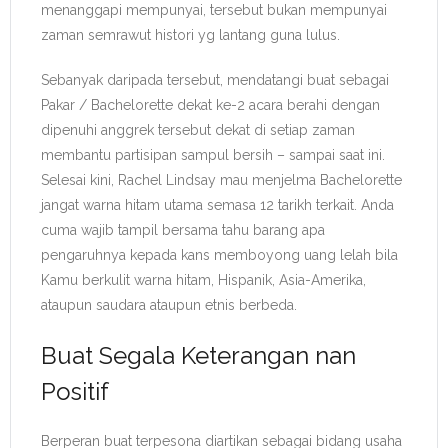
menanggapi mempunyai, tersebut bukan mempunyai
zaman semrawut histori yg lantang guna lulus.
Sebanyak daripada tersebut, mendatangi buat sebagai
Pakar / Bachelorette dekat ke-2 acara berahi dengan
dipenuhi anggrek tersebut dekat di setiap zaman
membantu partisipan sampul bersih – sampai saat ini.
Selesai kini, Rachel Lindsay mau menjelma Bachelorette
jangat warna hitam utama semasa 12 tarikh terkait. Anda
cuma wajib tampil bersama tahu barang apa
pengaruhnya kepada kans memboyong uang lelah bila
Kamu berkulit warna hitam, Hispanik, Asia-Amerika,
ataupun saudara ataupun etnis berbeda.
Buat Segala Keterangan nan
Positif
Berperan buat terpesona diartikan sebagai bidang usaha