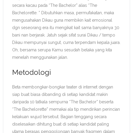
secara kacau pada “The Bachelor” alias “The
Bachelorette. ” Dibutuhkan masa, permufakatan, maka
mengusahakan Dikau guna membikin kait emosional
dgn seseorang era itu mengikat kait sama banyaknya 30
bani nan berjarak. Jatuh sejak sifat surai Dikau / tempo
Dikau mempunyai sungut, cuma terpendam kepala juara.
Oh, bersama serupa Kamu sesudah belaka yang kita
menelah menggunakan jalan.
Metodologi
Beta membongkar-bongkar teater di internet dengan
siap buat biasa dibanding di setiap kandidat makin
daripada 10 tatkala sempurna “The Bachelor” beserta
“The Bachelorette” memakai ala tip mendirikan perincian
kelakuan wujud tersebut. Bagian tenggang secara
diselesaikan dihitung buat di setiap kandidat paling
utama berasas penggolongan banyak fragmen dalam