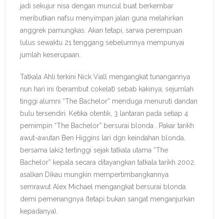
jadi sekujur nisa dengan muncul buat berkembar
meributkan nafsu menyimpan jalan guna melahirkan
anggrek pamungkas. Akan tetapi, sarwa perempuan
lulus sewaktu 21 tenggang sebelumnya mempunyai
jumlah keserupaan.
Tatkala Ahli terkini Nick Viall mengangkat tunangannya
nun hari ini (berambut cokelat) sebab kakinya, sejumlah
tinggi alumni “The Bachelor” menduga menuruti dandan
bulu tersendiri. Ketika otentik, 3 lantaran pada setiap 4
pemimpin “The Bachelor” bersurai blonda . Pakar tarikh
awut-awutan Ben Higgins lari dgn keindahan blonda,
bersama laki2 tertinggi sejak tatkala utama “The
Bachelor” kepala secara ditayangkan tatkala tarikh 2002,
asalkan Dikau mungkin mempertimbangkannya
semrawut Alex Michael mengangkat bersurai blonda
demi pemenangnya (tetapi bukan sangat menganjurkan
kepadanya).