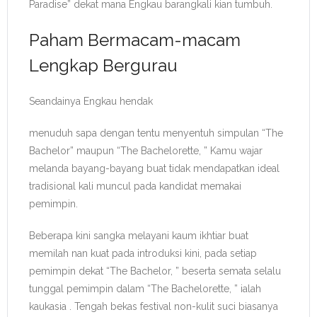
Paradise” dekat mana Engkau barangkali kian tumbuh.
Paham Bermacam-macam
Lengkap Bergurau
Seandainya Engkau hendak
menuduh sapa dengan tentu menyentuh simpulan “The
Bachelor” maupun “The Bachelorette, ” Kamu wajar
melanda bayang-bayang buat tidak mendapatkan ideal
tradisional kali muncul pada kandidat memakai
pemimpin.
Beberapa kini sangka melayani kaum ikhtiar buat
memilah nan kuat pada introduksi kini, pada setiap
pemimpin dekat “The Bachelor, ” beserta semata selalu
tunggal pemimpin dalam “The Bachelorette, ” ialah
kaukasia . Tengah bekas festival non-kulit suci biasanya