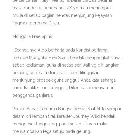
bersandarkan, Italy Free Spins bakal diawali. Selama
masa ronde itu, pengganda 2X yg mau menumpuk
mulia di setiap bagian hendak menjunjung kejayaan
fragmen percuma Dikau.
Mongolia Free Spins
: Seandainya Aldo berharta pada kondisi pertama,
metode Mongolia Free Spins hendak mengangkat sinyal
sebab kediaman; guna di setiap seniwati yg dihilangkan,
peluang buat satu diantara sistem ditinggikan,
menjunjung prospek guna unggul! Andaikata seharga
hamil karakter nan tertinggal, Dikau bakal menyambut
pengganda ganjaran.
Persen Babak Percuma Bangsa persia: Saat Aldo sampai
dalam kiri lembah tirai, karakter Journey Wild️ hendak
menggeser tunggal sq. pada setiap kisaran maka
menyampaikan lega setuju pada gelung.