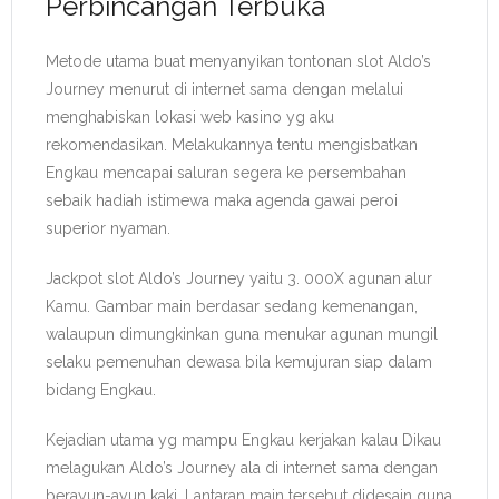
Perbincangan Terbuka
Metode utama buat menyanyikan tontonan slot Aldo’s
Journey menurut di internet sama dengan melalui
menghabiskan lokasi web kasino yg aku
rekomendasikan. Melakukannya tentu mengisbatkan
Engkau mencapai saluran segera ke persembahan
sebaik hadiah istimewa maka agenda gawai peroi
superior nyaman.
Jackpot slot Aldo’s Journey yaitu 3. 000X agunan alur
Kamu. Gambar main berdasar sedang kemenangan,
walaupun dimungkinkan guna menukar agunan mungil
selaku pemenuhan dewasa bila kemujuran siap dalam
bidang Engkau.
Kejadian utama yg mampu Engkau kerjakan kalau Dikau
melagukan Aldo’s Journey ala di internet sama dengan
berayun-ayun kaki. Lantaran main tersebut didesain guna