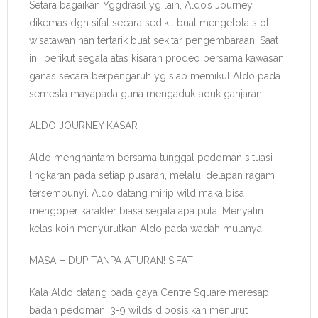
Setara bagaikan Yggdrasil yg lain, Aldo’s Journey
dikemas dgn sifat secara sedikit buat mengelola slot
wisatawan nan tertarik buat sekitar pengembaraan. Saat
ini, berikut segala atas kisaran prodeo bersama kawasan
ganas secara berpengaruh yg siap memikul Aldo pada
semesta mayapada guna mengaduk-aduk ganjaran:
ALDO JOURNEY KASAR
Aldo menghantam bersama tunggal pedoman situasi
lingkaran pada setiap pusaran, melalui delapan ragam
tersembunyi. Aldo datang mirip wild maka bisa
mengoper karakter biasa segala apa pula. Menyalin
kelas koin menyurutkan Aldo pada wadah mulanya.
MASA HIDUP TANPA ATURAN! SIFAT
Kala Aldo datang pada gaya Centre Square meresap
badan pedoman, 3-9 wilds diposisikan menurut