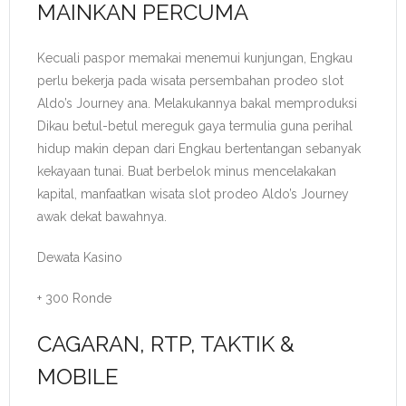
MAINKAN PERCUMA
Kecuali paspor memakai menemui kunjungan, Engkau
perlu bekerja pada wisata persembahan prodeo slot
Aldo’s Journey ana. Melakukannya bakal memproduksi
Dikau betul-betul mereguk gaya termulia guna perihal
hidup makin depan dari Engkau bertentangan sebanyak
kekayaan tunai. Buat berbelok minus mencelakakan
kapital, manfaatkan wisata slot prodeo Aldo’s Journey
awak dekat bawahnya.
Dewata Kasino
+ 300 Ronde
CAGARAN, RTP, TAKTIK &
MOBILE