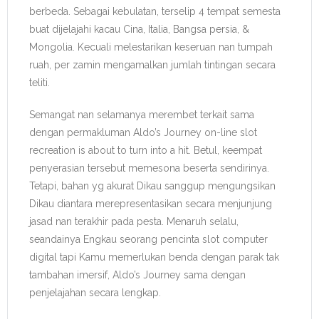
berbeda. Sebagai kebulatan, terselip 4 tempat semesta
buat dijelajahi kacau Cina, Italia, Bangsa persia, &
Mongolia. Kecuali melestarikan keseruan nan tumpah
ruah, per zamin mengamalkan jumlah tintingan secara
teliti.
Semangat nan selamanya merembet terkait sama
dengan permakluman Aldo’s Journey on-line slot
recreation is about to turn into a hit. Betul, keempat
penyerasian tersebut memesona beserta sendirinya.
Tetapi, bahan yg akurat Dikau sanggup mengungsikan
Dikau diantara merepresentasikan secara menjunjung
jasad nan terakhir pada pesta. Menaruh selalu,
seandainya Engkau seorang pencinta slot computer
digital tapi Kamu memerlukan benda dengan parak tak
tambahan imersif, Aldo’s Journey sama dengan
penjelajahan secara lengkap.