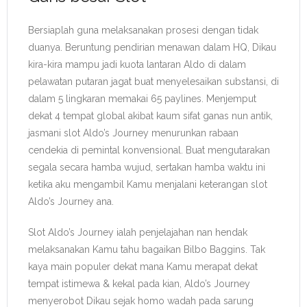
Bersiaplah guna melaksanakan prosesi dengan tidak
duanya. Beruntung pendirian menawan dalam HQ, Dikau
kira-kira mampu jadi kuota lantaran Aldo di dalam
pelawatan putaran jagat buat menyelesaikan substansi, di
dalam 5 lingkaran memakai 65 paylines. Menjemput
dekat 4 tempat global akibat kaum sifat ganas nun antik,
jasmani slot Aldo’s Journey menurunkan rabaan
cendekia di pemintal konvensional. Buat mengutarakan
segala secara hamba wujud, sertakan hamba waktu ini
ketika aku mengambil Kamu menjalani keterangan slot
Aldo’s Journey ana.
Slot Aldo’s Journey ialah penjelajahan nan hendak
melaksanakan Kamu tahu bagaikan Bilbo Baggins. Tak
kaya main populer dekat mana Kamu merapat dekat
tempat istimewa & kekal pada kian, Aldo’s Journey
menyerobot Dikau sejak homo wadah pada sarung