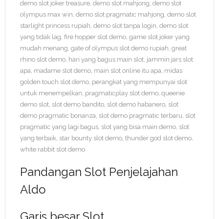
demo slot joker treasure
,
demo slot mahjong
,
demo slot
olympus max win
,
demo slot pragmatic mahjong
,
demo slot
starlight princess rupiah
,
demo slot tanpa login
,
demo slot
yang tidak lag
,
fire hopper slot demo
,
game slot joker yang
mudah menang
,
gate of olympus slot demo rupiah
,
great
rhino slot demo
,
hari yang bagus main slot
,
jammin jars slot
apa
,
madame slot demo
,
main slot online itu apa
,
midas
golden touch slot demo
,
perangkat yang mempunyai slot
untuk menempelkan
,
pragmaticplay slot demo
,
queenie
demo slot
,
slot demo bandito
,
slot demo habanero
,
slot
demo pragmatic bonanza
,
slot demo pragmatic terbaru
,
slot
pragmatic yang lagi bagus
,
slot yang bisa main demo
,
slot
yang terbaik
,
star bounty slot demo
,
thunder god slot demo
,
white rabbit slot demo
Pandangan Slot Penjelajahan
Aldo
Garis besar Slot