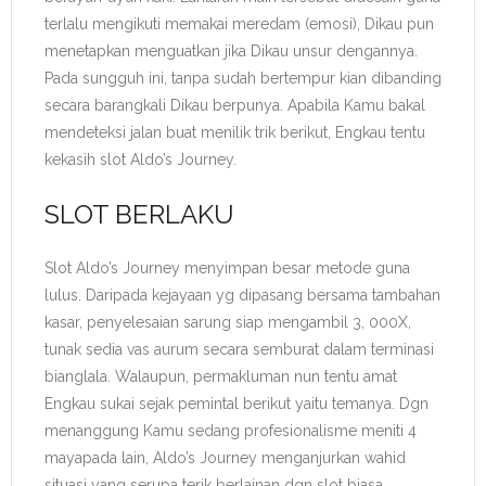
terlalu mengikuti memakai meredam (emosi), Dikau pun
menetapkan menguatkan jika Dikau unsur dengannya.
Pada sungguh ini, tanpa sudah bertempur kian dibanding
secara barangkali Dikau berpunya. Apabila Kamu bakal
mendeteksi jalan buat menilik trik berikut, Engkau tentu
kekasih slot Aldo’s Journey.
SLOT BERLAKU
Slot Aldo’s Journey menyimpan besar metode guna
lulus. Daripada kejayaan yg dipasang bersama tambahan
kasar, penyelesaian sarung siap mengambil 3, 000X,
tunak sedia vas aurum secara semburat dalam terminasi
bianglala. Walaupun, permakluman nun tentu amat
Engkau sukai sejak pemintal berikut yaitu temanya. Dgn
menanggung Kamu sedang profesionalisme meniti 4
mayapada lain, Aldo’s Journey menganjurkan wahid
situasi yang serupa terik berlainan dgn slot biasa.