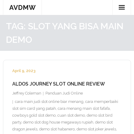
Skip
AVDMW
to
content
TAG:
SLOT YANG BISA MAIN
DEMO
April 9, 2023
ALDOS JOURNEY SLOT ONLINE REVIEW
Jeffrey Coleman
Panduan Judi Online
cara main judi slot online biar menang
,
cara memperbaiki
slot sim card yang patah
,
cara menang main slot fafafa
,
cowboys gold slot demo
,
cuan slot demo
,
demo slot bird
party
,
demo slot dog house megaways rupiah
,
demo slot
dragon jewels
,
demo slot habanero
,
demo slot joker jewels
,