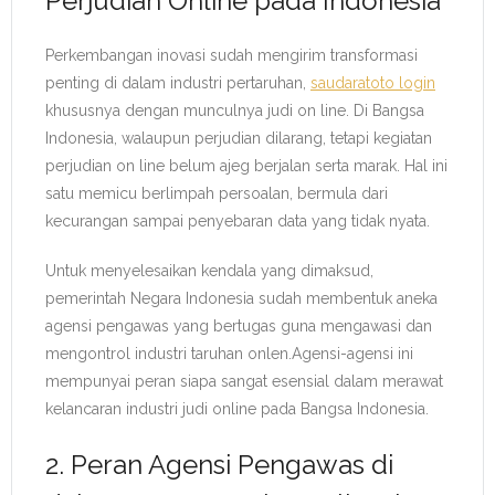
Perjudian Online pada Indonesia
Perkembangan inovasi sudah mengirim transformasi
penting di dalam industri pertaruhan,
saudaratoto login
khususnya dengan munculnya judi on line. Di Bangsa
Indonesia, walaupun perjudian dilarang, tetapi kegiatan
perjudian on line belum ajeg berjalan serta marak. Hal ini
satu memicu berlimpah persoalan, bermula dari
kecurangan sampai penyebaran data yang tidak nyata.
Untuk menyelesaikan kendala yang dimaksud,
pemerintah Negara Indonesia sudah membentuk aneka
agensi pengawas yang bertugas guna mengawasi dan
mengontrol industri taruhan onlen.Agensi-agensi ini
mempunyai peran siapa sangat esensial dalam merawat
kelancaran industri judi online pada Bangsa Indonesia.
2. Peran Agensi Pengawas di