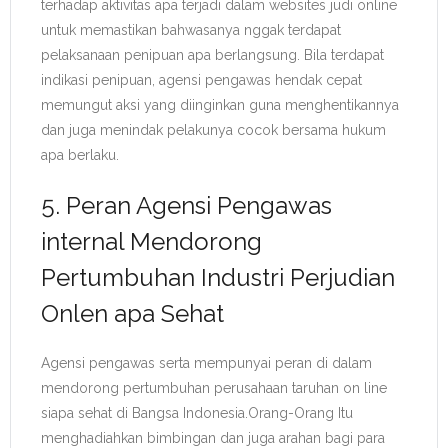
terhadap aktivitas apa terjadi dalam websites judi online
untuk memastikan bahwasanya nggak terdapat
pelaksanaan penipuan apa berlangsung. Bila terdapat
indikasi penipuan, agensi pengawas hendak cepat
memungut aksi yang diinginkan guna menghentikannya
dan juga menindak pelakunya cocok bersama hukum
apa berlaku.
5. Peran Agensi Pengawas
internal Mendorong
Pertumbuhan Industri Perjudian
Onlen apa Sehat
Agensi pengawas serta mempunyai peran di dalam
mendorong pertumbuhan perusahaan taruhan on line
siapa sehat di Bangsa Indonesia.Orang-Orang Itu
menghadiahkan bimbingan dan juga arahan bagi para