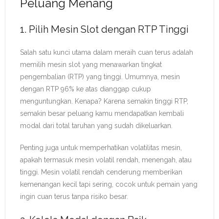
Peluang Menang
1. Pilih Mesin Slot dengan RTP Tinggi
Salah satu kunci utama dalam meraih cuan terus adalah
memilih mesin slot yang menawarkan tingkat
pengembalian (RTP) yang tinggi. Umumnya, mesin
dengan RTP 96% ke atas dianggap cukup
menguntungkan. Kenapa? Karena semakin tinggi RTP,
semakin besar peluang kamu mendapatkan kembali
modal dari total taruhan yang sudah dikeluarkan.
Penting juga untuk memperhatikan volatilitas mesin,
apakah termasuk mesin volatil rendah, menengah, atau
tinggi. Mesin volatil rendah cenderung memberikan
kemenangan kecil tapi sering, cocok untuk pemain yang
ingin cuan terus tanpa risiko besar.