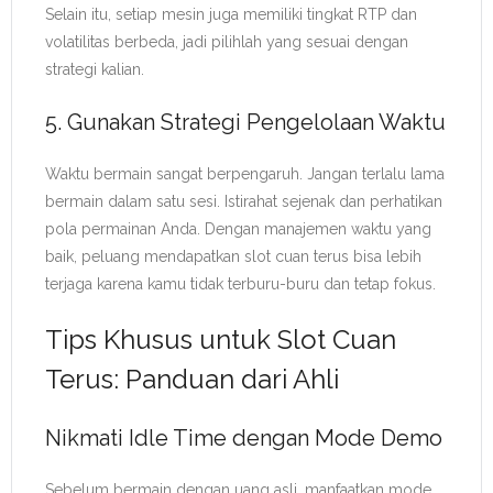
Selain itu, setiap mesin juga memiliki tingkat RTP dan
volatilitas berbeda, jadi pilihlah yang sesuai dengan
strategi kalian.
5. Gunakan Strategi Pengelolaan Waktu
Waktu bermain sangat berpengaruh. Jangan terlalu lama
bermain dalam satu sesi. Istirahat sejenak dan perhatikan
pola permainan Anda. Dengan manajemen waktu yang
baik, peluang mendapatkan slot cuan terus bisa lebih
terjaga karena kamu tidak terburu-buru dan tetap fokus.
Tips Khusus untuk Slot Cuan
Terus: Panduan dari Ahli
Nikmati Idle Time dengan Mode Demo
Sebelum bermain dengan uang asli, manfaatkan mode