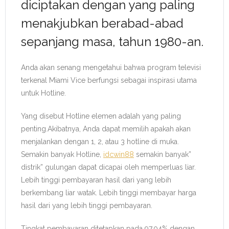
diciptakan dengan yang paling
menakjubkan berabad-abad
sepanjang masa, tahun 1980-an.
Anda akan senang mengetahui bahwa program televisi
terkenal Miami Vice berfungsi sebagai inspirasi utama
untuk Hotline.
Yang disebut Hotline elemen adalah yang paling
penting.Akibatnya, Anda dapat memilih apakah akan
menjalankan dengan 1, 2, atau 3 hotline di muka.
Semakin banyak Hotline,
idcwin88
semakin banyak”
distrik” gulungan dapat dicapai oleh memperluas liar.
Lebih tinggi pembayaran hasil dari yang lebih
berkembang liar watak. Lebih tinggi membayar harga
hasil dari yang lebih tinggi pembayaran.
Tingkat pembayaran ditetapkan pada 97,04% dengan