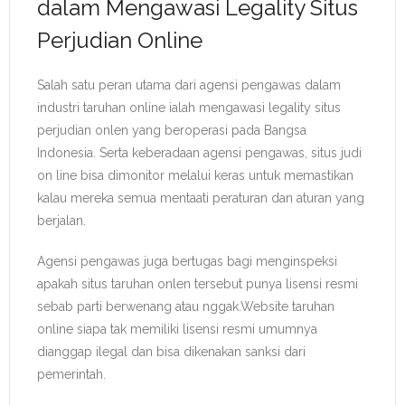
dalam Mengawasi Legality Situs
Perjudian Online
Salah satu peran utama dari agensi pengawas dalam
industri taruhan online ialah mengawasi legality situs
perjudian onlen yang beroperasi pada Bangsa
Indonesia. Serta keberadaan agensi pengawas, situs judi
on line bisa dimonitor melalui keras untuk memastikan
kalau mereka semua mentaati peraturan dan aturan yang
berjalan.
Agensi pengawas juga bertugas bagi menginspeksi
apakah situs taruhan onlen tersebut punya lisensi resmi
sebab parti berwenang atau nggak.Website taruhan
online siapa tak memiliki lisensi resmi umumnya
dianggap ilegal dan bisa dikenakan sanksi dari
pemerintah.