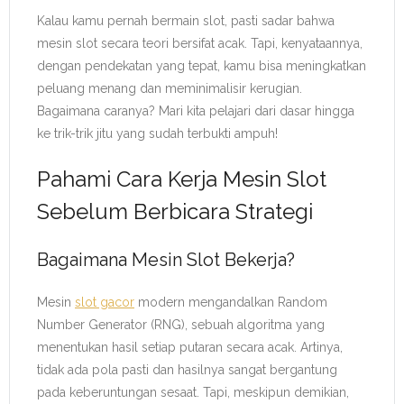
Kalau kamu pernah bermain slot, pasti sadar bahwa
mesin slot secara teori bersifat acak. Tapi, kenyataannya,
dengan pendekatan yang tepat, kamu bisa meningkatkan
peluang menang dan meminimalisir kerugian.
Bagaimana caranya? Mari kita pelajari dari dasar hingga
ke trik-trik jitu yang sudah terbukti ampuh!
Pahami Cara Kerja Mesin Slot
Sebelum Berbicara Strategi
Bagaimana Mesin Slot Bekerja?
Mesin
slot gacor
modern mengandalkan Random
Number Generator (RNG), sebuah algoritma yang
menentukan hasil setiap putaran secara acak. Artinya,
tidak ada pola pasti dan hasilnya sangat bergantung
pada keberuntungan sesaat. Tapi, meskipun demikian,