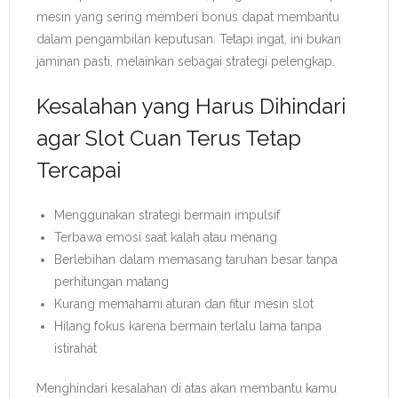
mesin yang sering memberi bonus dapat membantu
dalam pengambilan keputusan. Tetapi ingat, ini bukan
jaminan pasti, melainkan sebagai strategi pelengkap.
Kesalahan yang Harus Dihindari
agar Slot Cuan Terus Tetap
Tercapai
Menggunakan strategi bermain impulsif
Terbawa emosi saat kalah atau menang
Berlebihan dalam memasang taruhan besar tanpa
perhitungan matang
Kurang memahami aturan dan fitur mesin slot
Hilang fokus karena bermain terlalu lama tanpa
istirahat
Menghindari kesalahan di atas akan membantu kamu