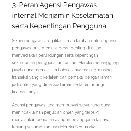
3. Peran Agensi Pengawas
internal Menjamin Keselamatan
serta Kepentingan Pengguna
Selain mengawasi legalitas laman taruhan onlen, agensi
pengawas pula memiliki peran penting di dalam
menyediakan perlindungan serta kepentingan
sekumpulan pengguna judi online. Mereka menanggung
jawab guna memastikan bahwasanya masing-masing
transaksi yang dikerjakan dari pemakai dengan laman
judi onlen yang dimaksud aman serta terlindungi
keamanannya.
Agensi pengawas juga mempunyai wewenang guna
menindak laman perjudian onlen yang terbukti
menjalankan penipuan ataupun pelanggaran lainnya
tentang sekumpulan user.Mereka Semua akan