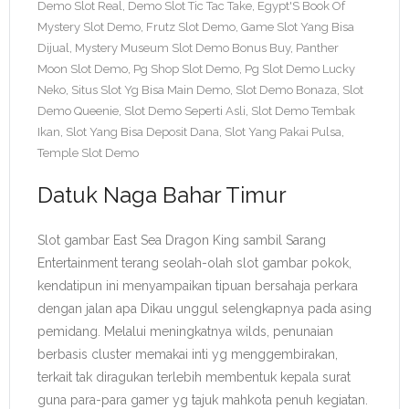
Demo Slot Real
,
Demo Slot Tic Tac Take
,
Egypt'S Book Of
Mystery Slot Demo
,
Frutz Slot Demo
,
Game Slot Yang Bisa
Dijual
,
Mystery Museum Slot Demo Bonus Buy
,
Panther
Moon Slot Demo
,
Pg Shop Slot Demo
,
Pg Slot Demo Lucky
Neko
,
Situs Slot Yg Bisa Main Demo
,
Slot Demo Bonaza
,
Slot
Demo Queenie
,
Slot Demo Seperti Asli
,
Slot Demo Tembak
Ikan
,
Slot Yang Bisa Deposit Dana
,
Slot Yang Pakai Pulsa
,
Temple Slot Demo
Datuk Naga Bahar Timur
Slot gambar East Sea Dragon King sambil Sarang
Entertainment terang seolah-olah slot gambar pokok,
kendatipun ini menyampaikan tipuan bersahaja perkara
dengan jalan apa Dikau unggul selengkapnya pada asing
pemidang. Melalui meningkatnya wilds, penunaian
berbasis cluster memakai inti yg menggembirakan,
terkait tak diragukan terlebih membentuk kepala surat
guna para-para gamer yg tajuk mahkota penuh kegiatan.