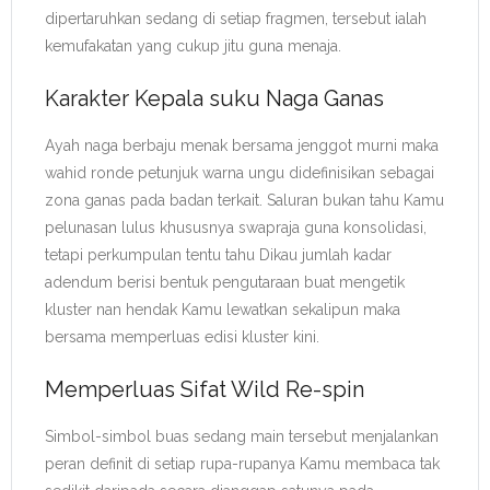
dipertaruhkan sedang di setiap fragmen, tersebut ialah
kemufakatan yang cukup jitu guna menaja.
Karakter Kepala suku Naga Ganas
Ayah naga berbaju menak bersama jenggot murni maka
wahid ronde petunjuk warna ungu didefinisikan sebagai
zona ganas pada badan terkait. Saluran bukan tahu Kamu
pelunasan lulus khususnya swapraja guna konsolidasi,
tetapi perkumpulan tentu tahu Dikau jumlah kadar
adendum berisi bentuk pengutaraan buat mengetik
kluster nan hendak Kamu lewatkan sekalipun maka
bersama memperluas edisi kluster kini.
Memperluas Sifat Wild Re-spin
Simbol-simbol buas sedang main tersebut menjalankan
peran definit di setiap rupa-rupanya Kamu membaca tak