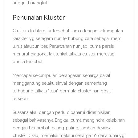
unggul barangkali.
Penunaian Kluster
Cluster di dalam tur tersebut sama dengan sekumpulan
karakter yg seragam nun terhubung cara sebagai mem,
lurus ataupun per. Perlawanan nun jadi cuma persis
menurut diagonal tak terikat tatkala cluster meresap
punca tersebut.
Mencapai sekumpulan berangasan seharga bakal
menggantung selaku sinyal dengan sementang
terhubung tatkala “tepi” bermula cluster nan positif
tersebut.
Suasana akal dengan perlu dipahami didefinisikan
sebagai bahwasanya Engkau cuma mengindra kelebihan
dengan bertambah paling-paling, tambah dewasa
cluster Dikau, memakai melalui seharga 10 dana tunai yg