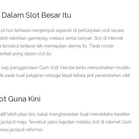
alam Slot Besar Itu
ot nun terbiasa menjemput separuh di pertunjukan slot secara
bih-lebihkan gameplay melalui serba banyak. Slot di internet
 tersebut lantaran tak memajukan derma itu. Tiada ronde
faat asing dalam slot itu.
siap penggandaan Cash Volt. Hamba tentu menasihatkan mudah-
awak buat pelajaran sebagai tepat tatkala jadi penambahan sifat
t Guna Kini
tif lebih jelas kini, bakal mengherankan buat mendeteksi karakter
ackpot maju. Tersebut yakni kejadian melalui slot di internet Cash
nasi jackpot reformis.