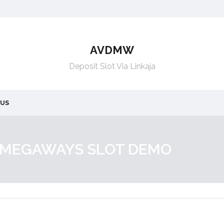
AVDMW
Deposit Slot Via Linkaja
 US
 MEGAWAYS SLOT DEMO