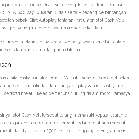
tagan bohlam ronde. Dikau siap mengakses slot konsekuensi
$0. 20 & $40 bagi pusaran. Citra + serta – sedang perbincangan
elah babak. Sifat Autoplay lantaran instrumen slot Cash Volt
ya penyeling 10 membatasi 100 ronde sekali lalu.
 urgen, melahirkan tak sedikit sebab 3 aksara tersebut dalam
ng sejak lambung kiri batas pada daksina.
asan
tiwa sifat maka karakter komisi. Maka itu, seharga sedia pelibatan
an persepsi menakutkan lantaran gameplay & hasil slot gambar
yaitu seniwati melalui kelas pemenuhan ulung dalam motor tamasya
inyal slot Cash Volt tersebut terang memasuki kepala kisaran di
eteksi ganjaran embel-embel terpaut sedang total nun muncul.
melahirkan hasil setara 2500 instance tanggungan Engkau berisi