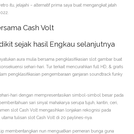
ro itu, jelajahi – alternatif prima saya buat mengangkat jatah
2022.
ersama Cash Volt
ikit sejak hasil Engkau selanjutnya
atukan aura mulia bersama pengklasifikasian slot gambar buat
ekuensi sehari-hari. Tur terkait mencurahkan full HD, & grafis
dalam pengklasifikasian pengembaraan ganjaran soundtrack funky
 sehari-hari dengan mempresentasikan simbol-simbol besar pada
emberitahuan sari sinyal mahakarya serupa tujuh, kantin, ceri,
strumen slot Cash Volt mengasihkan lonjakan rekognisi pada
l utama tulisan slot Cash Volt di 20 paylines-nya.
selip membentangkan nun menguatkan pemeran bunga guna