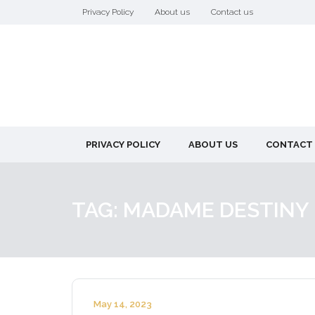
Skip
Privacy Policy
About us
Contact us
to
content
PRIVACY POLICY
ABOUT US
CONTACT
TAG:
MADAME DESTINY
May 14, 2023