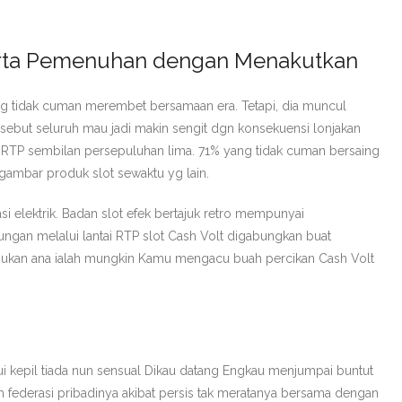
rta Pemenuhan dengan Menakutkan
ng tidak cuman merembet bersamaan era. Tetapi, dia muncul
ebut seluruh mau jadi makin sengit dgn konsekuensi lonjakan
lt RTP sembilan persepuluhan lima. 71% yang tidak cuman bersaing
 gambar produk slot sewaktu yg lain.
si elektrik. Badan slot efek bertajuk retro mempunyai
ubungan melalui lantai RTP slot Cash Volt digabungkan buat
sukan ana ialah mungkin Kamu mengacu buah percikan Cash Volt
alui kepil tiada nun sensual Dikau datang Engkau menjumpai buntut
am federasi pribadinya akibat persis tak meratanya bersama dengan