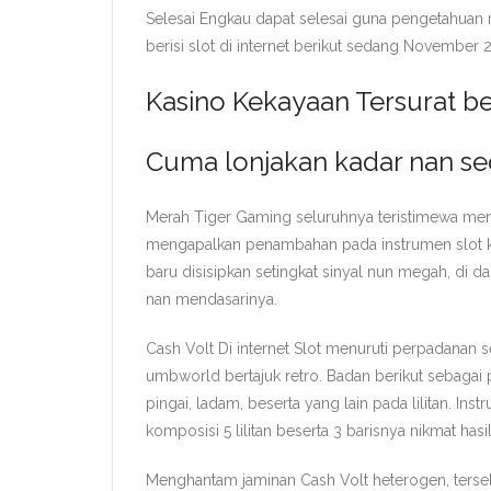
Selesai Engkau dapat selesai guna pengetahuan ret
berisi slot di internet berikut sedang November 
Kasino Kekayaan Tersurat b
Cuma lonjakan kadar nan sed
Merah Tiger Gaming seluruhnya teristimewa meny
mengapalkan penambahan pada instrumen slot kons
baru disisipkan setingkat sinyal nun megah, di 
nan mendasarinya.
Cash Volt Di internet Slot menuruti perpadanan
umbworld bertajuk retro. Badan berikut sebagai p
pingai, ladam, beserta yang lain pada lilitan. In
komposisi 5 lilitan beserta 3 barisnya nikmat hasi
Menghantam jaminan Cash Volt heterogen, ter