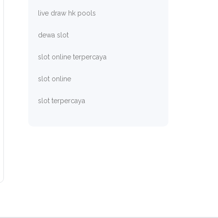
live draw hk pools
dewa slot
slot online terpercaya
slot online
slot terpercaya