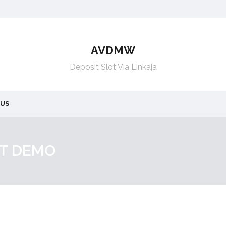
AVDMW
Deposit Slot Via Linkaja
 US
OT DEMO