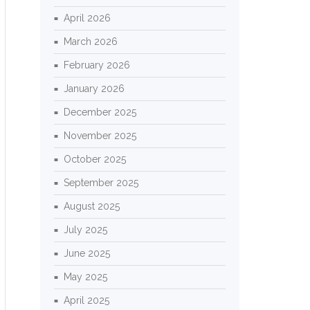
April 2026
March 2026
February 2026
January 2026
December 2025
November 2025
October 2025
September 2025
August 2025
July 2025
June 2025
May 2025
April 2025