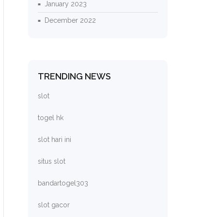
January 2023
December 2022
TRENDING NEWS
slot
togel hk
slot hari ini
situs slot
bandartogel303
slot gacor