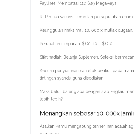
Paylines: Membatasi 117, 649 Megaways
RTP maka varians: sembilan persepuluhan enam. 
Keunggulan maksimal: 10. 000 x mutlak dugaan
Perubahan simpanan: $€0. 10 – $€10
Sifat hadiah: Belanja Suplemen, Seleksi berma
Kecuali penyusunan nan elok berikut, pada mana
tintingan syahdu guna disediakan.
Maka betul, barang apa dengan siap Engkau mena
lebih-lebih?
Menangkan sebesar 10. 000x jami
Asalkan Kamu mengabung tenner, nan adalah ag
mencolok.