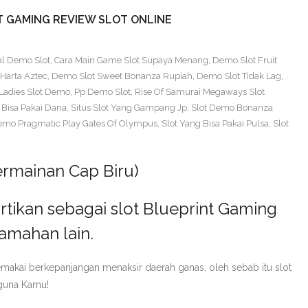
T GAMING REVIEW SLOT ONLINE
al Demo Slot
,
Cara Main Game Slot Supaya Menang
,
Demo Slot Fruit
Harta Aztec
,
Demo Slot Sweet Bonanza Rupiah
,
Demo Slot Tidak Lag
,
Ladies Slot Demo
,
Pp Demo Slot
,
Rise Of Samurai Megaways Slot
g Bisa Pakai Dana
,
Situs Slot Yang Gampang Jp
,
Slot Demo Bonanza
emo Pragmatic Play Gates Of Olympus
,
Slot Yang Bisa Pakai Pulsa
,
Slot
ermainan Cap Biru)
rtikan sebagai slot Blueprint Gaming
amahan lain.
kai berkepanjangan menaksir daerah ganas, oleh sebab itu slot
 guna Kamu!