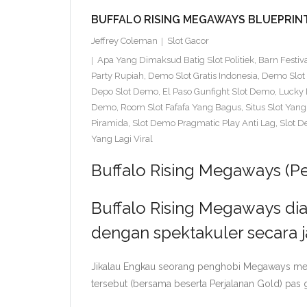
BUFFALO RISING MEGAWAYS BLUEPRIN
Jeffrey Coleman
Slot Gacor
Apa Yang Dimaksud Batig Slot Politiek
,
Barn Festiv
Party Rupiah
,
Demo Slot Gratis Indonesia
,
Demo Slot 
Depo Slot Demo
,
El Paso Gunfight Slot Demo
,
Lucky 
Demo
,
Room Slot Fafafa Yang Bagus
,
Situs Slot Yan
Piramida
,
Slot Demo Pragmatic Play Anti Lag
,
Slot D
Yang Lagi Viral
Buffalo Rising Megaways (P
Buffalo Rising Megaways dia
dengan spektakuler secara j
Jikalau Engkau seorang penghobi Megaways mema
tersebut (bersama beserta Perjalanan Gold) pas