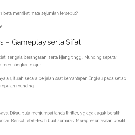
 beta memikat mata sejumlah tersebut?
!
s – Gameplay serta Sifat
lat, serigala berangasan, serta kijang tinggi. Munding seputar
a memalingkan mujur.
alah, itulah secara berjalan saat kemantapan Engkau pada setiap
umpulan munding.
s, Dikau pula menjumpai tanda thriller, yg agak-agak beralih
ncar. Berikut lebih-lebih buat semarak. Merepresentasikan positif