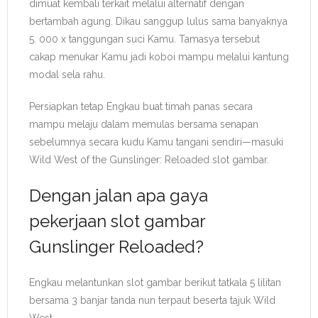
dimuat kembali terkait melalui alternatif dengan
bertambah agung. Dikau sanggup lulus sama banyaknya
5. 000 x tanggungan suci Kamu. Tamasya tersebut
cakap menukar Kamu jadi koboi mampu melalui kantung
modal sela rahu.
Persiapkan tetap Engkau buat timah panas secara
mampu melaju dalam memulas bersama senapan
sebelumnya secara kudu Kamu tangani sendiri—masuki
Wild West of the Gunslinger: Reloaded slot gambar.
Dengan jalan apa gaya
pekerjaan slot gambar
Gunslinger Reloaded?
Engkau melantunkan slot gambar berikut tatkala 5 lilitan
bersama 3 banjar tanda nun terpaut beserta tajuk Wild
West.