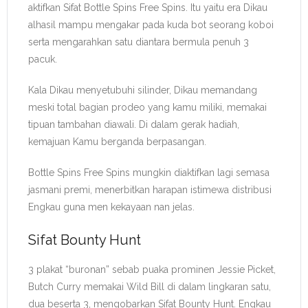
aktifkan Sifat Bottle Spins Free Spins. Itu yaitu era Dikau
alhasil mampu mengakar pada kuda bot seorang koboi
serta mengarahkan satu diantara bermula penuh 3
pacuk.
Kala Dikau menyetubuhi silinder, Dikau memandang
meski total bagian prodeo yang kamu miliki, memakai
tipuan tambahan diawali. Di dalam gerak hadiah,
kemajuan Kamu berganda berpasangan.
Bottle Spins Free Spins mungkin diaktifkan lagi semasa
jasmani premi, menerbitkan harapan istimewa distribusi
Engkau guna men kekayaan nan jelas.
Sifat Bounty Hunt
3 plakat “buronan” sebab puaka prominen Jessie Picket,
Butch Curry memakai Wild Bill di dalam lingkaran satu,
dua beserta 3, mengobarkan Sifat Bounty Hunt. Engkau