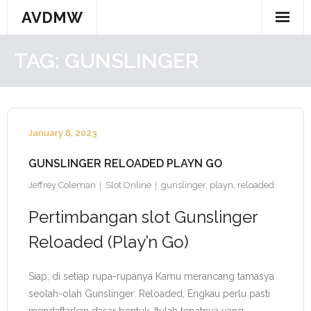
Skip
AVDMW
to
content
TAG:
GUNSLINGER
January 8, 2023
GUNSLINGER RELOADED PLAYN GO
Jeffrey Coleman
Slot Online
gunslinger
,
playn
,
reloaded
Pertimbangan slot Gunslinger
Reloaded (Play’n Go)
Siap, di setiap rupa-rupanya Kamu merancang tamasya
seolah-olah Gunslinger: Reloaded, Engkau perlu pasti