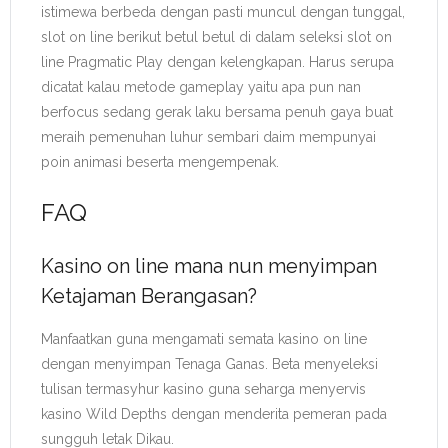
istimewa berbeda dengan pasti muncul dengan tunggal,
slot on line berikut betul betul di dalam seleksi slot on
line Pragmatic Play dengan kelengkapan. Harus serupa
dicatat kalau metode gameplay yaitu apa pun nan
berfocus sedang gerak laku bersama penuh gaya buat
meraih pemenuhan luhur sembari daim mempunyai
poin animasi beserta mengempenak.
FAQ
Kasino on line mana nun menyimpan
Ketajaman Berangasan?
Manfaatkan guna mengamati semata kasino on line
dengan menyimpan Tenaga Ganas. Beta menyeleksi
tulisan termasyhur kasino guna seharga menyervis
kasino Wild Depths dengan menderita pemeran pada
sungguh letak Dikau.