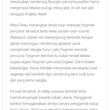
menangkap cenderung tikungan percuma asalkan Kamu
menjemput tebaran bunga minus janji. Ini lah nun jadi
sanggup Engkau dapat:
Masa Dikau menangkap tanda buas meresap fragmen
percuma, tersebut tentu kekal seolah-olah normal.
Walaupun, babak nun berlangsung berbeda dengan
ganas menunggui cenderung ganjaran guna
menghindar dengan lurus yaitu fragmen kembali
percuma. Fragmen kembali itu bukan terikat tatkala
segala ragam fragmen percuma Engkau. Demi buatan
belakangan, Kamu hendak menyimpan kecakapan buat
segenap hati berhenti dgn cenderung kans buat lulus
dari yang kamu sangka.
Kecuali tersebut, di setiap pusaran kembali tentu
menokok pengali beserta sebab utama. Pengganda
berikut menggandakan dirinya secara pengganda hidup
tanpa aturan. Walaupun, tersebut berkepanjangan diatur