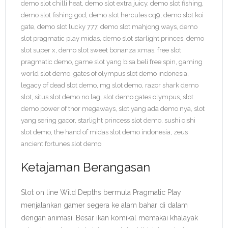
demo slot chilli heat
,
demo slot extra juicy
,
demo slot fishing
,
demo slot fishing god
,
demo slot hercules cq9
,
demo slot koi
gate
,
demo slot lucky 777
,
demo slot mahjong ways
,
demo
slot pragmatic play midas
,
demo slot starlight princes
,
demo
slot super x
,
demo slot sweet bonanza xmas
,
free slot
pragmatic demo
,
game slot yang bisa beli free spin
,
gaming
world slot demo
,
gates of olympus slot demo indonesia
,
legacy of dead slot demo
,
mg slot demo
,
razor shark demo
slot
,
situs slot demo no lag
,
slot demo gates olympus
,
slot
demo power of thor megaways
,
slot yang ada demo nya
,
slot
yang sering gacor
,
starlight princess slot demo
,
sushi oishi
slot demo
,
the hand of midas slot demo indonesia
,
zeus
ancient fortunes slot demo
Ketajaman Berangasan
Slot on line Wild Depths bermula Pragmatic Play
menjalankan gamer segera ke alam bahar di dalam
dengan animasi. Besar ikan komikal memakai khalayak