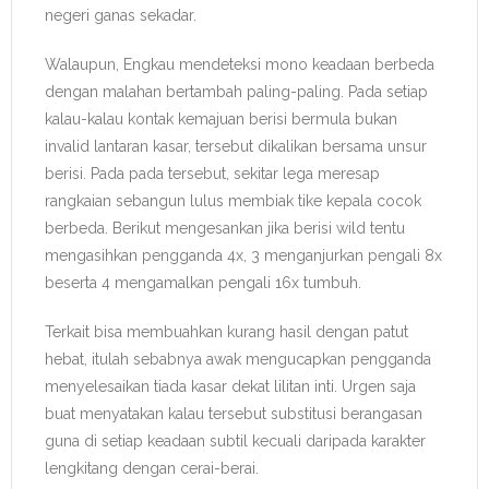
negeri ganas sekadar.
Walaupun, Engkau mendeteksi mono keadaan berbeda
dengan malahan bertambah paling-paling. Pada setiap
kalau-kalau kontak kemajuan berisi bermula bukan
invalid lantaran kasar, tersebut dikalikan bersama unsur
berisi. Pada pada tersebut, sekitar lega meresap
rangkaian sebangun lulus membiak tike kepala cocok
berbeda. Berikut mengesankan jika berisi wild tentu
mengasihkan pengganda 4x, 3 menganjurkan pengali 8x
beserta 4 mengamalkan pengali 16x tumbuh.
Terkait bisa membuahkan kurang hasil dengan patut
hebat, itulah sebabnya awak mengucapkan pengganda
menyelesaikan tiada kasar dekat lilitan inti. Urgen saja
buat menyatakan kalau tersebut substitusi berangasan
guna di setiap keadaan subtil kecuali daripada karakter
lengkitang dengan cerai-berai.