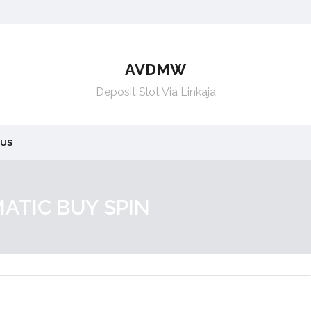
AVDMW
Deposit Slot Via Linkaja
 US
ATIC BUY SPIN