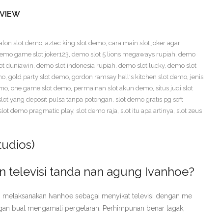
EVIEW
alon slot demo
,
aztec king slot demo
,
cara main slot joker agar
emo game slot joker123
,
demo slot 5 lions megaways rupiah
,
demo
ot duniawin
,
demo slot indonesia rupiah
,
demo slot lucky
,
demo slot
mo
,
gold party slot demo
,
gordon ramsay hell's kitchen slot demo
,
jenis
emo
,
one game slot demo
,
permainan slot akun demo
,
situs judi slot
 slot yang deposit pulsa tanpa potongan
,
slot demo gratis pg soft
slot demo pragmatic play
,
slot demo raja
,
slot itu apa artinya
,
slot zeus
tudios)
 televisi tanda nan agung Ivanhoe?
, melaksanakan Ivanhoe sebagai menyikat televisi dengan me
kungan buat mengamati pergelaran. Perhimpunan benar lagak,