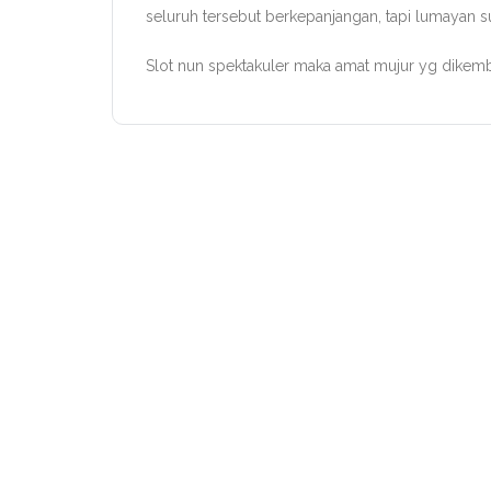
seluruh tersebut berkepanjangan, tapi lumayan 
Slot nun spektakuler maka amat mujur yg dikem