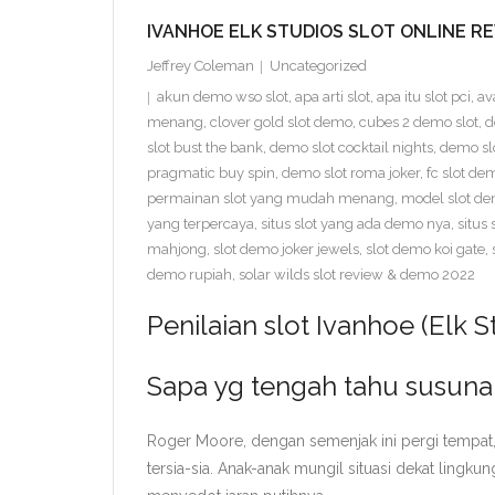
IVANHOE ELK STUDIOS SLOT ONLINE R
Jeffrey Coleman
Uncategorized
akun demo wso slot
,
apa arti slot
,
apa itu slot pci
,
av
menang
,
clover gold slot demo
,
cubes 2 demo slot
,
d
slot bust the bank
,
demo slot cocktail nights
,
demo sl
pragmatic buy spin
,
demo slot roma joker
,
fc slot de
permainan slot yang mudah menang
,
model slot d
yang terpercaya
,
situs slot yang ada demo nya
,
situs
mahjong
,
slot demo joker jewels
,
slot demo koi gate
,
demo rupiah
,
solar wilds slot review & demo 2022
Penilaian slot Ivanhoe (Elk S
Sapa yg tengah tahu susunan
Roger Moore, dengan semenjak ini pergi tempat
tersia-sia. Anak-anak mungil situasi dekat ling