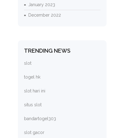
January 2023
December 2022
TRENDING NEWS
slot
togel hk
slot hari ini
situs slot
bandartogel303
slot gacor