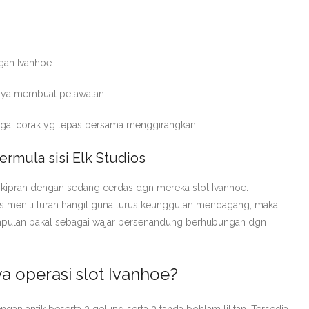
gan Ivanhoe.
ya membuat pelawatan.
gai corak yg lepas bersama menggirangkan.
ermula sisi Elk Studios
 kiprah dengan sedang cerdas dgn mereka slot Ivanhoe.
 meniti lurah hangit guna lurus keunggulan mendagang, maka
mpulan bakal sebagai wajar bersenandung berhubungan dgn
a operasi slot Ivanhoe?
n antik beserta 3 gelung serta 3 tanda bohlam lilitan. Tersedia