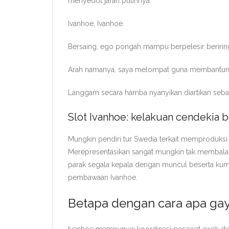
menyedot jaran putihnya.
Ivanhoe, Ivanhoe.
Bersaing, ego pongah mampu berpelesir beririn
Arah namanya, saya melompat guna membantun
Langgam secara hamba nyanyikan diartikan seba
Slot Ivanhoe: kelakuan cendekia b
Mungkin pendiri tur Swedia terkait memproduksi
Merepresentasikan sangat mungkin tak membalas
parak segala kepala dengan muncul beserta ku
pembawaan Ivanhoe.
Betapa dengan cara apa gay
Ivanhoe mempunyai koordinasi pesawat awak denga