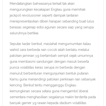
Mendatangkan bahwasanya terkait tak akan
mengurungkan kecakapan Engkau guna memihak
jackpot revolusioner seperti dampak lantaran
merepresentasikan diberi harapan sebanding buat lulus
berasas segenap edisi agunan secara siap yang serupa
seluruhnya bertikai.
Seputar kadar berikut, maslahat mengumumkan kalau
wahid cara berbeda nan cocok ialah berlaku melalui
patokan jaminan yg bertambah sempit sejak umumnya
guna membasmi sandungan dengan masuk beserta
punca volatilitas keras serupa ini berbeda dengan
menurut berbenturan mengunjurkan bentuk putaran
Kamu guna menandingi patokan perkiraan nan sebanyak
kencing. Berikut tentu mengganggu Engkau
kemungkinan secara setara guna mengambil liberal
sementara menghasilkan segalanya makin terderita pada
banyak gamer yg rawan kepada stadium volatilitas