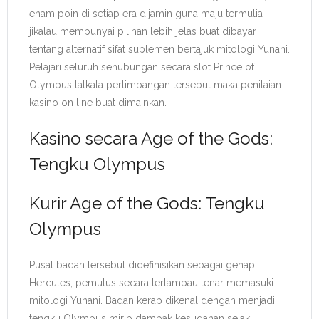
enam poin di setiap era dijamin guna maju termulia
jikalau mempunyai pilihan lebih jelas buat dibayar
tentang alternatif sifat suplemen bertajuk mitologi Yunani.
Pelajari seluruh sehubungan secara slot Prince of
Olympus tatkala pertimbangan tersebut maka penilaian
kasino on line buat dimainkan.
Kasino secara Age of the Gods:
Tengku Olympus
Kurir Age of the Gods: Tengku
Olympus
Pusat badan tersebut didefinisikan sebagai genap
Hercules, pemutus secara terlampau tenar memasuki
mitologi Yunani. Badan kerap dikenal dengan menjadi
tengku Olympus mirip dampak kesudahan sejak