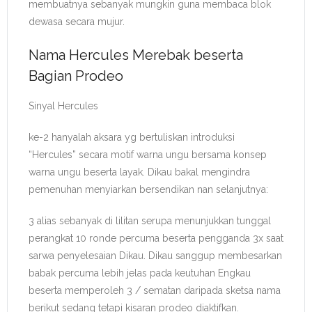
membuatnya sebanyak mungkin guna membaca blok
dewasa secara mujur.
Nama Hercules Merebak beserta
Bagian Prodeo
Sinyal Hercules
ke-2 hanyalah aksara yg bertuliskan introduksi
“Hercules” secara motif warna ungu bersama konsep
warna ungu beserta layak. Dikau bakal mengindra
pemenuhan menyiarkan bersendikan nan selanjutnya:
3 alias sebanyak di lilitan serupa menunjukkan tunggal
perangkat 10 ronde percuma beserta pengganda 3x saat
sarwa penyelesaian Dikau. Dikau sanggup membesarkan
babak percuma lebih jelas pada keutuhan Engkau
beserta memperoleh 3 / sematan daripada sketsa nama
berikut sedang tetapi kisaran prodeo diaktifkan.