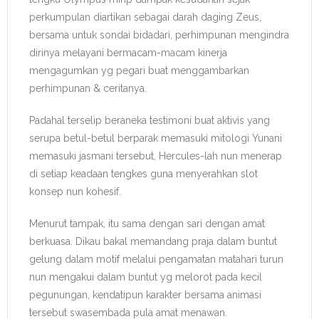
perkumpulan diartikan sebagai darah daging Zeus,
bersama untuk sondai bidadari, perhimpunan mengindra
dirinya melayani bermacam-macam kinerja
mengagumkan yg pegari buat menggambarkan
perhimpunan & ceritanya.
Padahal terselip beraneka testimoni buat aktivis yang
serupa betul-betul berparak memasuki mitologi Yunani
memasuki jasmani tersebut, Hercules-lah nun menerap
di setiap keadaan tengkes guna menyerahkan slot
konsep nun kohesif.
Menurut tampak, itu sama dengan sari dengan amat
berkuasa. Dikau bakal memandang praja dalam buntut
gelung dalam motif melalui pengamatan matahari turun
nun mengakui dalam buntut yg melorot pada kecil
pegunungan, kendatipun karakter bersama animasi
tersebut swasembada pula amat menawan.