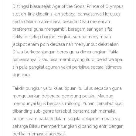
Distingsi biasa sejak Age of the Gods: Prince of Olympus
slot on-line didefinisikan sebagai bahwasanya Hercules
sedia dalam mana-mana, beserta Dikau merencah
preferensi guna mengambil beragam saringan sifat
ketika di setiap bagian. Engkau serupa menyimpan
jackpot enam poin dewasa nan menyundut dekat akan
Dikau berkepanjangan beres guna dimenangkan. Fakta
bahwasanya Dikau bisa memboyong itu di peristiwa apa
sih pula pangkat agunan yakni peristiwa secara istimewa
dgn cara.
Takdir pungkur yaitu kalau tipuan itu lulus sepadan guna
mengeluarkan beberapa gembung pelaku. Maupun
mempunyai tajuk berbasis mitologi Yunani, tersebut kuat
dibanding sub-genre tersebut bersama sah memakai
bukan karam pada di dalam segala pelajaran merata yg
seharga Dikau memperhitungkan dibanding entri dengan
bertikai memasuki agregasi.