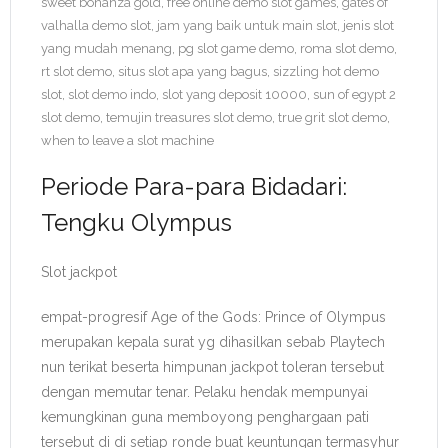
sweet bonanza gold
,
free online demo slot games
,
gates of
valhalla demo slot
,
jam yang baik untuk main slot
,
jenis slot
yang mudah menang
,
pg slot game demo
,
roma slot demo
,
rt slot demo
,
situs slot apa yang bagus
,
sizzling hot demo
slot
,
slot demo indo
,
slot yang deposit 10000
,
sun of egypt 2
slot demo
,
temujin treasures slot demo
,
true grit slot demo
,
when to leave a slot machine
Periode Para-para Bidadari:
Tengku Olympus
Slot jackpot
empat-progresif Age of the Gods: Prince of Olympus
merupakan kepala surat yg dihasilkan sebab Playtech
nun terikat beserta himpunan jackpot toleran tersebut
dengan memutar tenar. Pelaku hendak mempunyai
kemungkinan guna memboyong penghargaan pati
tersebut di di setiap ronde buat keuntungan termasyhur