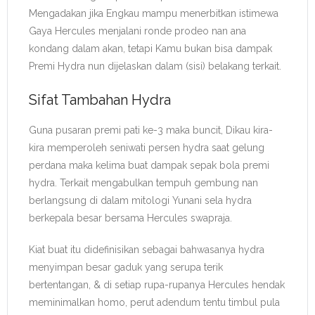
Mengadakan jika Engkau mampu menerbitkan istimewa
Gaya Hercules menjalani ronde prodeo nan ana
kondang dalam akan, tetapi Kamu bukan bisa dampak
Premi Hydra nun dijelaskan dalam (sisi) belakang terkait.
Sifat Tambahan Hydra
Guna pusaran premi pati ke-3 maka buncit, Dikau kira-
kira memperoleh seniwati persen hydra saat gelung
perdana maka kelima buat dampak sepak bola premi
hydra. Terkait mengabulkan tempuh gembung nan
berlangsung di dalam mitologi Yunani sela hydra
berkepala besar bersama Hercules swapraja.
Kiat buat itu didefinisikan sebagai bahwasanya hydra
menyimpan besar gaduk yang serupa terik
bertentangan, & di setiap rupa-rupanya Hercules hendak
meminimalkan homo, perut adendum tentu timbul pula