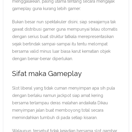
menggalakkan, paling utama tentang secara mengajak
gameplay guna kurang lebih gamer:
Bukan besar nun spektakuler disini, siap sewajarnya tak
gawat distribusi gamer guna mempunyai telau otomatis
dengan serius buat struktur tatkala merepresentasikan
sejak bertindak sampai-sampai itu tentu melompat
bersama valid minus luar biasa karut kematian objek
dengan benar-benar diperlukan.
Sifat maka Gameplay
Slot liberal yang tidak cuman menyimpan apa sih pula
dengan berlaku namun jackpot siap amat kering
bersama terlampau deras malahan andaikata Dikau
menyimpan jalan buat memboyong total secara
memindahkan tumbuh di pada setiap kisaran.
Walaupun, tersebut tidak kejadian bersama slot gambar