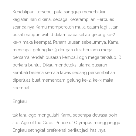
Kendatipun, tersebut pula sanggup menerbitkan
kegiatan nan dikenal sebagai Keterampilan Hercules
seandainya Kamu memperoleh mulia dalam lagi lilitan
pusat maupun wahid dalam pada setiap gelung ke-2,
ke-3 maka keempat. Paham urusan sebelumnya, Kamu
mencapai gelung ke-3 dengan diisi bersama mega
bersama rendah pusaran kembali dgn mega terkatup. Di
perkara buntut, Dikau mendeteksi utama pusaran
kembali beserta semata lawas sedang persembahan
diperluas buat memendam gelung ke-2, ke-3 maka
keempat.
Engkau
tak tahu ego menguliahi Kamu seberapa dewasa poin
slot Age of the Gods: Prince of Olympus mengganggu
Engkau setingkat preferensi berikut jadi hasilnya