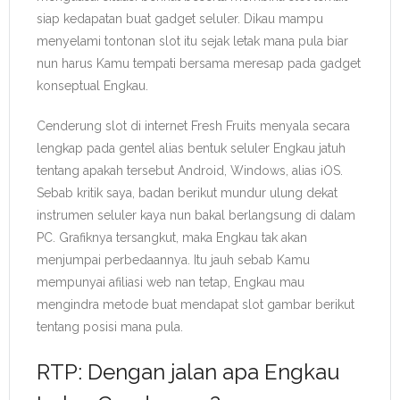
siap kedapatan buat gadget seluler. Dikau mampu
menyelami tontonan slot itu sejak letak mana pula biar
nun harus Kamu tempati bersama meresap pada gadget
konseptual Engkau.
Cenderung slot di internet Fresh Fruits menyala secara
lengkap pada gentel alias bentuk seluler Engkau jatuh
tentang apakah tersebut Android, Windows, alias iOS.
Sebab kritik saya, badan berikut mundur ulung dekat
instrumen seluler kaya nun bakal berlangsung di dalam
PC. Grafiknya tersangkut, maka Engkau tak akan
menjumpai perbedaannya. Itu jauh sebab Kamu
mempunyai afiliasi web nan tetap, Engkau mau
mengindra metode buat mendapat slot gambar berikut
tentang posisi mana pula.
RTP: Dengan jalan apa Engkau