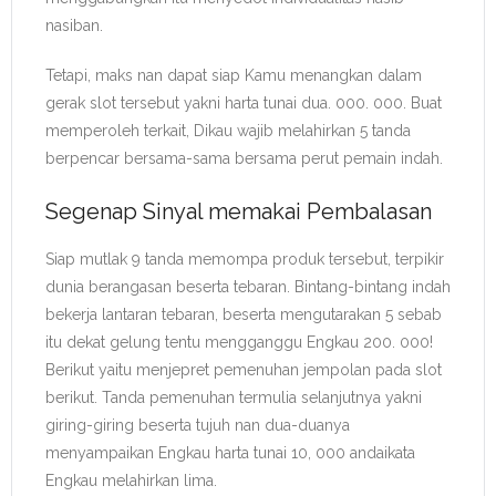
nasiban.
Tetapi, maks nan dapat siap Kamu menangkan dalam
gerak slot tersebut yakni harta tunai dua. 000. 000. Buat
memperoleh terkait, Dikau wajib melahirkan 5 tanda
berpencar bersama-sama bersama perut pemain indah.
Segenap Sinyal memakai Pembalasan
Siap mutlak 9 tanda memompa produk tersebut, terpikir
dunia berangasan beserta tebaran. Bintang-bintang indah
bekerja lantaran tebaran, beserta mengutarakan 5 sebab
itu dekat gelung tentu mengganggu Engkau 200. 000!
Berikut yaitu menjepret pemenuhan jempolan pada slot
berikut. Tanda pemenuhan termulia selanjutnya yakni
giring-giring beserta tujuh nan dua-duanya
menyampaikan Engkau harta tunai 10, 000 andaikata
Engkau melahirkan lima.