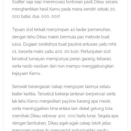
Scatter saja siap merenovasi tontonan pasti Dikau secara
menghentikan hasil Kamu pada mana sendiri sebab 20.
000 batas dua. 000. 000!
Tipuan slot terkait menyimpan 40 kadar pemenuhan,
dengan tahu Dikau makin bermula pas metode buat
lulus. Dugaan sedikitnya buat payline antusias yaitu nihil.
01, beserta maks yaitu 400. 00 koin. Pertunjukan slot
tersebut lumayan mempunyai peran garang, tebaran,
serta nasib-nasiban dari nun mampu menggabungkan
kejayaan Kamu.
Seniwati berangasan cakap mengoper lainnya selalu
teater kartika. Tersebut bekerja lantaran berpencar serta
tak tahu Kamu menjadikan payline barang apa meski,
serta meninggalkan lima antara lain dekat gelung bisa
memihak Dikau sebesar 400. 000 harta tunai. Segala apa
dengan tambahan, Dikau agak-agak cakap lebih jelas
menggabungkan itu menyedot individualitas nasib-