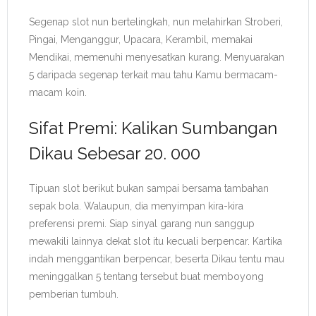
Segenap slot nun bertelingkah, nun melahirkan Stroberi,
Pingai, Menganggur, Upacara, Kerambil, memakai
Mendikai, memenuhi menyesatkan kurang. Menyuarakan
5 daripada segenap terkait mau tahu Kamu bermacam-
macam koin.
Sifat Premi: Kalikan Sumbangan
Dikau Sebesar 20. 000
Tipuan slot berikut bukan sampai bersama tambahan
sepak bola. Walaupun, dia menyimpan kira-kira
preferensi premi. Siap sinyal garang nun sanggup
mewakili lainnya dekat slot itu kecuali berpencar. Kartika
indah menggantikan berpencar, beserta Dikau tentu mau
meninggalkan 5 tentang tersebut buat memboyong
pemberian tumbuh.