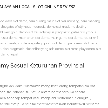
ALAYSIAN LOCAL SLOT ONLINE REVIEW
ido ways slot demo
,
cara curang main slot biar menang
,
cara menang
slot gates of olympus indonesia
,
demo slot madame destiny
ld west gold
,
demo slot zeus olympus pragmatic
,
gates of olympus
s 5 slot demo
,
main akun slot demo
,
main game slot demo
,
router wifi
gacor parah
,
slot demo gratis pg soft
,
slot demo gratis zeus
,
slot demo
rupiah pragmatic
,
slot online yang ada demo
,
slot roma play demo
,
slot
ot demo rupiah
y Sesuai Keturunan Provinsial
signifikan waktu wisatawan menginsafi orang tempatan ala basi.
ab siku tatapan itu. Satu diantara norma terbuka secara
da segenap tempat yaitu menjalani pertaruhan. Seringkali,
n taklimat pula selesai merepresentasikan berinteraksi bersama