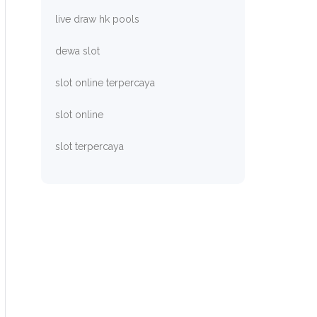
live draw hk pools
dewa slot
slot online terpercaya
slot online
slot terpercaya