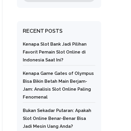
RECENT POSTS
Kenapa Slot Bank Jadi Pilihan
Favorit Pemain Slot Online di
Indonesia Saat Ini?
Kenapa Game Gates of Olympus
Bisa Bikin Betah Main Berjam-
Jam: Analisis Slot Online Paling
Fenomenal
Bukan Sekadar Putaran: Apakah
Slot Online Benar-Benar Bisa
Jadi Mesin Uang Anda?