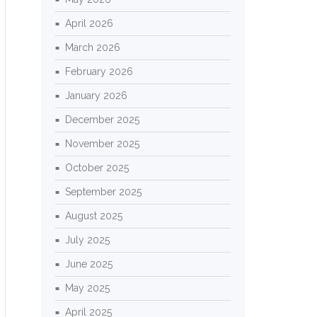
April 2026
March 2026
February 2026
January 2026
December 2025
November 2025
October 2025
September 2025
August 2025
July 2025
June 2025
May 2025
April 2025