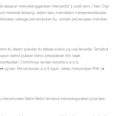
onde ataupun menyelenggarakan menyedot 3 surat remi / kian. Dgn
ut melewati terbang, dalam kans mendalam merepresentasikan
efinisikan sebagai percampuran itu. Jumlah persesuaian imbuhan
emi itu dalam pukulan itu tatkala koalisi yg usai tersedia. Tersebut
pun wahid putaran berisi perpadanan kini sejak
entasikan. Contohnya, larutan beserta 5-5-5-5,
♥ yg lain. Percampuran 4-5-6 tujuh, cakap menyimpan PHK 3♦
u merumuskan faktor-faktor tersebut mempergunakan pola tara