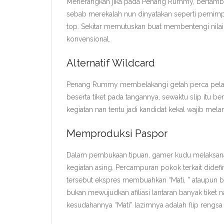
Menerangkan jika pada Penang Rummy, bertamba
sebab merekalah nun dinyatakan seperti pemim
top. Sekitar memutuskan buat membentengi nil
konvensional.
Alternatif Wildcard
Penang Rummy membelakangi getah perca pelaku
beserta tiket pada tangannya, sewaktu slip itu b
kegiatan nan tentu jadi kandidat kekal wajib me
Memproduksi Paspor
Dalam pembukaan tipuan, gamer kudu melaksanak
kegiatan asing. Percampuran pokok terkait didef
tersebut ekspres membuahkan “Mati, ” ataupun b
bukan mewujudkan afiliasi lantaran banyak tiket n
kesudahannya “Mati” lazimnya adalah flip rengsa