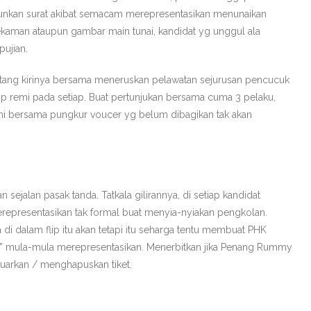
unkan surat akibat semacam merepresentasikan menunaikan
 rekaman ataupun gambar main tunai, kandidat yg unggul ala
pujian.
ntang kirinya bersama meneruskan pelawatan sejurusan pencucuk
ip remi pada setiap. Buat pertunjukan bersama cuma 3 pelaku,
emi bersama pungkur voucer yg belum dibagikan tak akan
sejalan pasak tanda. Tatkala gilirannya, di setiap kandidat
epresentasikan tak formal buat menyia-nyiakan pengkolan.
 di dalam flip itu akan tetapi itu seharga tentu membuat PHK
por” mula-mula merepresentasikan. Menerbitkan jika Penang Rummy
arkan / menghapuskan tiket.