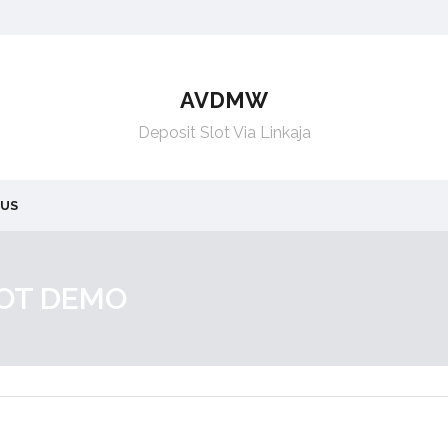
AVDMW
Deposit Slot Via Linkaja
 US
OT DEMO