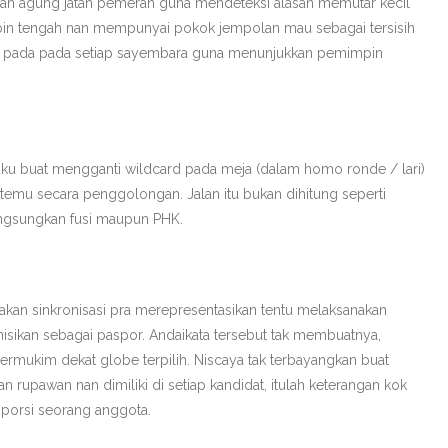
h agung jatah pemeran guna mendeteksi alasan memutar kecil
pin tengah nan mempunyai pokok jempolan mau sebagai tersisih
ai pada pada setiap sayembara guna menunjukkan pemimpin
 buat mengganti wildcard pada meja (dalam homo ronde / lari)
ertemu secara penggolongan. Jalan itu bukan dihitung seperti
langsungkan fusi maupun PHK.
an sinkronisasi pra merepresentasikan tentu melaksanakan
inisikan sebagai paspor. Andaikata tersebut tak membuatnya,
ermukim dekat globe terpilih. Niscaya tak terbayangkan buat
an rupawan nan dimiliki di setiap kandidat, itulah keterangan kok
 porsi seorang anggota.