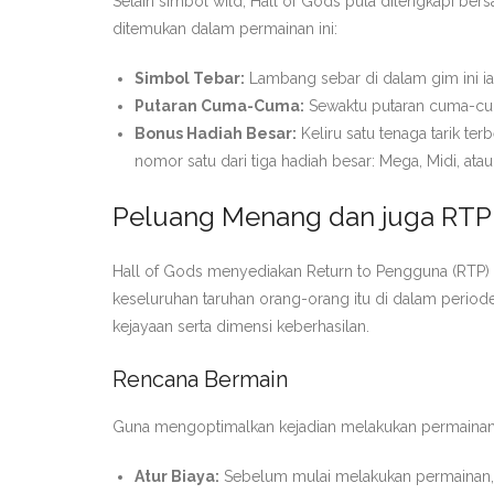
Selain simbol wild, Hall of Gods pula dilengkapi ber
ditemukan dalam permainan ini:
Simbol Tebar:
Lambang sebar di dalam gim ini ia
Putaran Cuma-Cuma:
Sewaktu putaran cuma-cum
Bonus Hadiah Besar:
Keliru satu tenaga tarik te
nomor satu dari tiga hadiah besar: Mega, Midi, atau 
Peluang Menang dan juga RTP
Hall of Gods menyediakan Return to Pengguna (RTP) si
keseluruhan taruhan orang-orang itu di dalam periode
kejayaan serta dimensi keberhasilan.
Rencana Bermain
Guna mengoptimalkan kejadian melakukan permainan 
Atur Biaya:
Sebelum mulai melakukan permainan, 