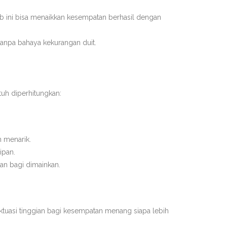
ab ini bisa menaikkan kesempatan berhasil dengan
anpa bahaya kekurangan duit.
tuh diperhitungkan:
n menarik.
ipan.
n bagi dimainkan.
ktuasi tinggian bagi kesempatan menang siapa lebih