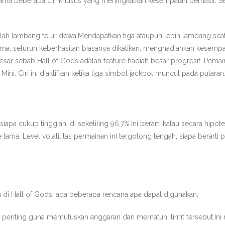
sama beberapa ciri khusus yang meningkatkan kesempatan berhasil. Se
lah lambang telur dewa.Mendapatkan tiga ataupun lebih lambang scatt
a, seluruh keberhasilan biasanya dikalikan, menghadiahkan kesempa
rbesar sebab Hall of Gods adalah feature hadiah besar progresif. Pe
Mini. Ciri ini diaktifkan ketika tiga simbol jackpot muncul pada putaran
apa cukup tinggian, di sekeliling 96,7%.Ini berarti kalau secara hi
 lama. Level volatilitas permainan ini tergolong tengah, siapa berart
di Hall of Gods, ada beberapa rencana apa dapat digunakan:
penting guna memutuskan anggaran dan mematuhi limit tersebut.Ini 