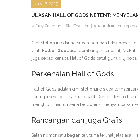
July 17, 2025
ULASAN HALL OF GODS NETENT: MENYELA
Jeffrey Coleman
Slot Thailand
situs judi online terperc
Gim slot online daring sudah berubah tidak benar no. 
ialah
Hall of Gods
asal pembangun terkenal, NetEnt. 
juga sebab kenapa Hall of Gods patut guna diujicoba
Perkenalan Hall of Gods
Hall of Gods adalah gim slot online siapa terinspira
serta gameplay siapa menggaet. Dengan tema dewa-de
menghibur namun serta berpotensi menyampaikan keb
Rancangan dan juga Grafis
Salah nomor satu bagian terutama terlihat jelas asal 