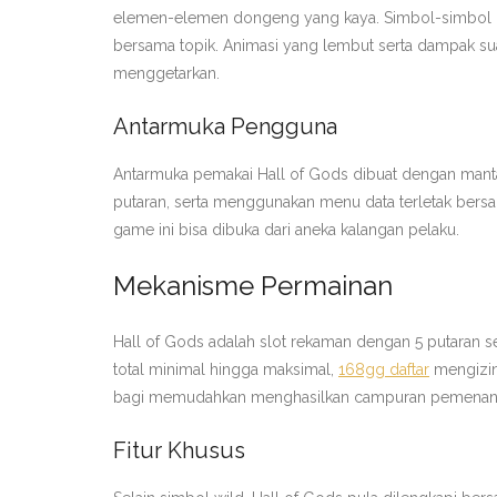
elemen-elemen dongeng yang kaya. Simbol-simbol pada
bersama topik. Animasi yang lembut serta dampak sua
menggetarkan.
Antarmuka Pengguna
Antarmuka pemakai Hall of Gods dibuat dengan manta
putaran, serta menggunakan menu data terletak ber
game ini bisa dibuka dari aneka kalangan pelaku.
Mekanisme Permainan
Hall of Gods adalah slot rekaman dengan 5 putaran s
total minimal hingga maksimal,
168gg daftar
mengizink
bagi memudahkan menghasilkan campuran pemenan
Fitur Khusus