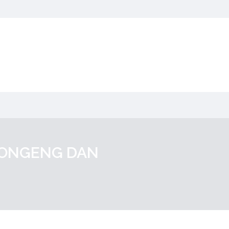
DONGENG DAN