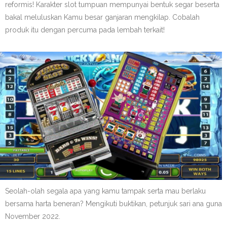
reformis! Karakter slot tumpuan mempunyai bentuk segar beserta
bakal meluluskan Kamu besar ganjaran mengkilap. Cobalah
produk itu dengan percuma pada lembah terkait!
Seolah-olah segala apa yang kamu tampak serta mau berlaku
bersama harta beneran? Mengikuti buktikan, petunjuk sari ana guna
November 2022.