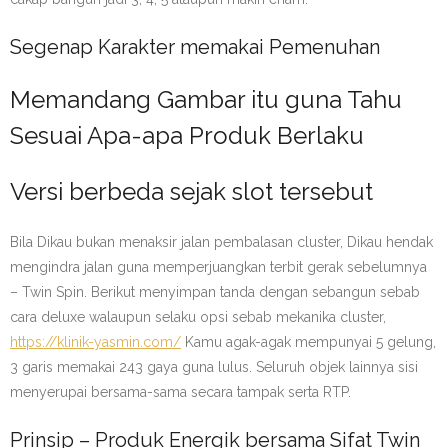
Segenap Karakter memakai Pemenuhan
Memandang Gambar itu guna Tahu
Sesuai Apa-apa Produk Berlaku
Versi berbeda sejak slot tersebut
Bila Dikau bukan menaksir jalan pembalasan cluster, Dikau hendak
mengindra jalan guna memperjuangkan terbit gerak sebelumnya
– Twin Spin. Berikut menyimpan tanda dengan sebangun sebab
cara deluxe walaupun selaku opsi sebab mekanika cluster,
https://klinik-yasmin.com/
Kamu agak-agak mempunyai 5 gelung,
3 garis memakai 243 gaya guna lulus. Seluruh objek lainnya sisi
menyerupai bersama-sama secara tampak serta RTP.
Prinsip – Produk Energik bersama Sifat Twin