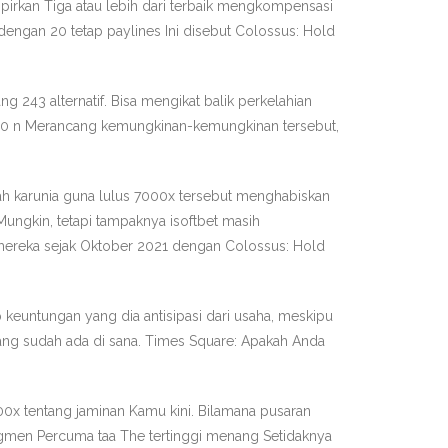
pirkan Tiga atau lebih dari terbaik mengkompensasi
engan 20 tetap paylines Ini disebut Colossus: Hold
g 243 alternatif. Bisa mengikat balik perkelahian
7000 n Merancang kemungkinan-kemungkinan tersebut,
lah karunia guna lulus 7000x tersebut menghabiskan
Mungkin, tetapi tampaknya isoftbet masih
ar mereka sejak Oktober 2021 dengan Colossus: Hold
keuntungan yang dia antisipasi dari usaha, meskipu
yang sudah ada di sana. Times Square: Apakah Anda
0x tentang jaminan Kamu kini. Bilamana pusaran
agmen Percuma taa The tertinggi menang Setidaknya