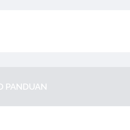
ND PANDUAN