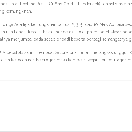
sin slot Beat the Beast: Griffin’s Gold (Thunderkick) Fantastis mesin s
nang kemungkinan.
inga Ada tiga kemungkinan bonus: 2, 3, 5, atau 10. Naik Api bisa s
eran nan hangat tercatat bakal mendeteksi total premi pembukaan sebes
ualnya menjumpai pada setiap pribadi beserta berbagi semangatnya g
22 Videoslots sahih membuat Saucify on-line on line tangkas unggul. 
nakan keadaan nan heterogen maka kompetisi wajar! Tersebut agen m