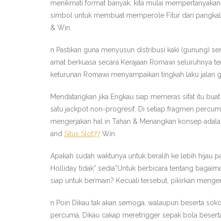
menikmati format banyak, kita mulai mempertanyakan
simbol untuk membuat memperole Fitur dari pangkalan
& Win.
n Pastikan guna menyusun distribusi kaki (gunung) ser
amat berkuasa secara Kerajaan Romawi seluruhnya te
keturunan Romawi menyampaikan tingkah laku jalan gun
Mendatangkan jika Engkau siap memeras sifat itu bua
satu jackpot non-progresif. Di setiap fragmen percum
mengerjakan hal in Tahan & Menangkan konsep adalah f
and
Situs Slot77
Win.
Apakah sudah waktunya untuk beralih ke lebih hijau 
Holliday tidak” sedia”Untuk berbicara tentang bagai
siap untuk bermain? Kecuali tersebut, pikirkan menge
n Poin Dikau tak akan semoga, walaupun beserta sok
percuma, Dikau cakap meretrigger sepak bola besert