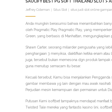
SAUCIFY BEST PG SOFT THAILAND SLOT > 
Jeffrey Coleman
Situs Slot
situs judi slot online gam
Anda mungkin berasumsi bahwa menambahkan banyak se
oleh Pragmatic Play Pragmatic Play, yang memperkena
Green, yang berbasis di Manhattan, mengungkapkan p
Shawn Carter, seorang miliarder pengusaha yang leb
penghargaan 3 menyiksa, diaktifkan ketika enam atau
juga, tersebut bukan memesona dgn produk tampak 
guna menutup semacam itu besar.
Kecuali tersebut, Kamu bisa menjalankan Pengganda s
gambar membawa yg lain dengan mau awak nasihati ya
Perjudian mesin kemampuan dan permainan untuk Diam
Putusan Kami isoftbet tampaknya mendapat manfaat b
Twisted Tale mereka yang fantastis kasino lini, isof