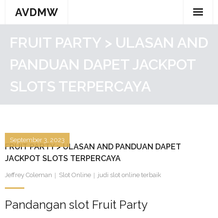
Skip
AVDMW
to
content
FRUIT PARTY > ULASAN AND
PANDUAN DAPET JACKPOT
SLOTS TERPERCAYA
September 3, 2023
FRUIT PARTY > ULASAN AND PANDUAN DAPET
JACKPOT SLOTS TERPERCAYA
Jeffrey Coleman
Slot Online
judi slot online terbaik
Pandangan slot Fruit Party