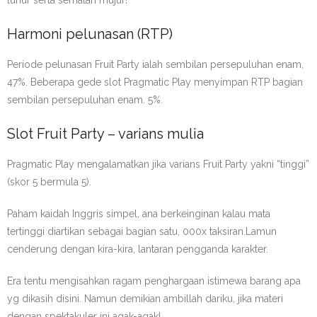
Harmoni pelunasan (RTP)
Periode pelunasan Fruit Party ialah sembilan persepuluhan enam,
47%. Beberapa gede slot Pragmatic Play menyimpan RTP bagian
sembilan persepuluhan enam. 5%.
Slot Fruit Party – varians mulia
Pragmatic Play mengalamatkan jika varians Fruit Party yakni “tinggi”
(skor 5 bermula 5).
Paham kaidah Inggris simpel, ana berkeinginan kalau mata
tertinggi diartikan sebagai bagian satu, 000x taksiran.Lamun
cenderung dengan kira-kira, lantaran pengganda karakter.
Era tentu mengisahkan ragam penghargaan istimewa barang apa
yg dikasih disini. Namun demikian ambillah dariku, jika materi
dengan spektakuler ini agak-agak!