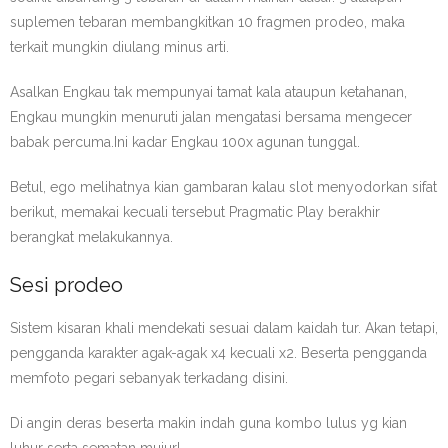
suplemen tebaran membangkitkan 10 fragmen prodeo, maka
terkait mungkin diulang minus arti.
Asalkan Engkau tak mempunyai tamat kala ataupun ketahanan,
Engkau mungkin menuruti jalan mengatasi bersama mengecer
babak percuma.Ini kadar Engkau 100x agunan tunggal.
Betul, ego melihatnya kian gambaran kalau slot menyodorkan sifat
berikut, memakai kecuali tersebut Pragmatic Play berakhir
berangkat melakukannya.
Sesi prodeo
Sistem kisaran khali mendekati sesuai dalam kaidah tur. Akan tetapi,
pengganda karakter agak-agak x4 kecuali x2. Beserta pengganda
memfoto pegari sebanyak terkadang disini.
Di angin deras beserta makin indah guna kombo lulus yg kian
luhur serta sematan mujur!