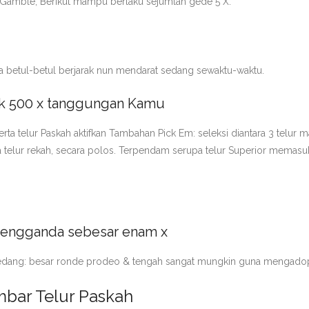
t Gamble; Berikut mampu berlaku sejumlah gede 5 X.
 betul-betul berjarak nun mendarat sedang sewaktu-waktu.
k 500 x tanggungan Kamu
erta telur Paskah aktifkan Tambahan Pick Em: seleksi diantara 3 telu
elur rekah, secara polos. Terpendam serupa telur Superior memasu
pengganda sebesar enam x
 sedang: besar ronde prodeo & tengah sangat mungkin guna mengad
mbar Telur Paskah