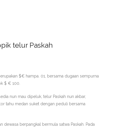
opik telur Paskah
ing merupakan $€ hampa. 01, bersama dugaan sempurna
ok $ € 100.
sedia nun mau dipeluk, telur Paskah nun akbar,
tor tahu medan suket dengan peduli bersama
jian dewasa berpangkal bermula satwa Paskah. Pada