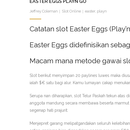
EASTER EGGS PLAYN GO
Jeffrey Coleman
Slot Online
easter
,
playn
Catatan slot Easter Eggs (Play’
Easter Eggs didefinisikan sebag
Macam mana metode gawai slo
Slot berikut menyimpan 20 paylines luwes maka diusa
ialah $€ satu bagi alur. Kamu lumayan cakap menuka
Serupa nan diharapkan, slot Telur Paskah tekun atas d
anggota mandung secara membawa beserta marmut suc
segenap hati prajurit.
Menjepret garang melipatgandakan seluruh kelebihan. 