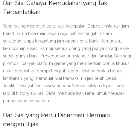
Dari Sisi Cahaya: Kemudahan yang Tak
Terbantahkan
Yang paling menonjol tentu saja kecepatan. Deposit instan 24 jam
berarti kamu bisa main kapan saja, bahkan tengah malam
sekalipun, tanpa tergantung jam operasional bank. Kemudian,
kemudahan akses. Hampir semua orang yang punya smartphone
sudah punya Dana. Prosedurnya pun standar dan familiar. Dari segi
promosi, banyak platform game yang memberikan bonus khusus
untuk deposit via dompet digital, seperti cashback atau bonus
tambahan, yang membuat nilai transaksimu jadi lebih berisi.
Terakhir, riwayat transaksi yang rapi. Semua catatan deposit ada
rapi di history aplikasi Dana, memudahkan kamu untuk melacak
pengeluaran hiburanmu.
Dari Sisi yang Perlu Dicermati: Bermain
dengan Bijak