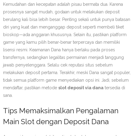
Kemudahan dan kecepatan adalah pisau bermata dua. Karena
prosesnya sangat mudah, godaan untuk melakukan deposit
berulang kali bisa lebih besar. Penting sekali untuk punya batasan
diri yang kuat dan menganggap deposit seperti membeli tiket
bioskop—ada anggaran khususnya. Selain itu, pastikan platform
game yang kamu pilih benar-benar terpercaya dan memiliki
lisensi resmi. Keamanan Dana hanya berlaku pada proses
transfernya, sedangkan legalitas permainan menjadi tanggung
jawab penyelenggara. Selalu cek reputasi situs sebelum
melakukan deposit pertama. Terakhir, meski Dana sangat populer,
tidak semua platform game menyediakan opsi ini. Jadi, sebelum
mendaftar, pastikan metode
slot deposit via dana
tersedia di
sana.
Tips Memaksimalkan Pengalaman
Main Slot dengan Deposit Dana