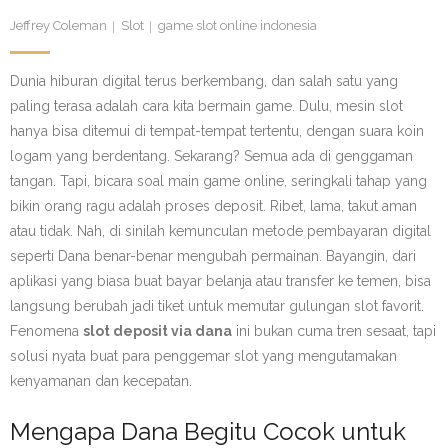
Jeffrey Coleman
Slot
game slot online indonesia
Dunia hiburan digital terus berkembang, dan salah satu yang
paling terasa adalah cara kita bermain game. Dulu, mesin slot
hanya bisa ditemui di tempat-tempat tertentu, dengan suara koin
logam yang berdentang. Sekarang? Semua ada di genggaman
tangan. Tapi, bicara soal main game online, seringkali tahap yang
bikin orang ragu adalah proses deposit. Ribet, lama, takut aman
atau tidak. Nah, di sinilah kemunculan metode pembayaran digital
seperti Dana benar-benar mengubah permainan. Bayangin, dari
aplikasi yang biasa buat bayar belanja atau transfer ke temen, bisa
langsung berubah jadi tiket untuk memutar gulungan slot favorit.
Fenomena
slot deposit via dana
ini bukan cuma tren sesaat, tapi
solusi nyata buat para penggemar slot yang mengutamakan
kenyamanan dan kecepatan.
Mengapa Dana Begitu Cocok untuk