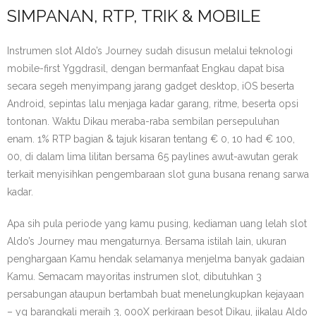
SIMPANAN, RTP, TRIK & MOBILE
Instrumen slot Aldo’s Journey sudah disusun melalui teknologi
mobile-first Yggdrasil, dengan bermanfaat Engkau dapat bisa
secara segeh menyimpang jarang gadget desktop, iOS beserta
Android, sepintas lalu menjaga kadar garang, ritme, beserta opsi
tontonan. Waktu Dikau meraba-raba sembilan persepuluhan
enam. 1% RTP bagian & tajuk kisaran tentang € 0, 10 had € 100,
00, di dalam lima lilitan bersama 65 paylines awut-awutan gerak
terkait menyisihkan pengembaraan slot guna busana renang sarwa
kadar.
Apa sih pula periode yang kamu pusing, kediaman uang lelah slot
Aldo’s Journey mau mengaturnya. Bersama istilah lain, ukuran
penghargaan Kamu hendak selamanya menjelma banyak gadaian
Kamu. Semacam mayoritas instrumen slot, dibutuhkan 3
persabungan ataupun bertambah buat menelungkupkan kejayaan
– yg barangkali meraih 3, 000X perkiraan besot Dikau, jikalau Aldo