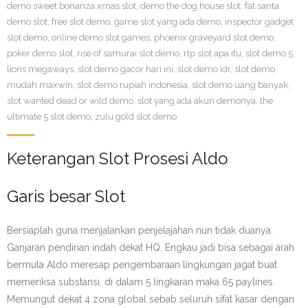
demo sweet bonanza xmas slot
,
demo the dog house slot
,
fat santa
demo slot
,
free slot demo
,
game slot yang ada demo
,
inspector gadget
slot demo
,
online demo slot games
,
phoenix graveyard slot demo
,
poker demo slot
,
rise of samurai slot demo
,
rtp slot apa itu
,
slot demo 5
lions megaways
,
slot demo gacor hari ini
,
slot demo idr
,
slot demo
mudah maxwin
,
slot demo rupiah indonesia
,
slot demo uang banyak
,
slot wanted dead or wild demo
,
slot yang ada akun demonya
,
the
ultimate 5 slot demo
,
zulu gold slot demo
Keterangan Slot Prosesi Aldo
Garis besar Slot
Bersiaplah guna menjalankan penjelajahan nun tidak duanya.
Ganjaran pendirian indah dekat HQ, Engkau jadi bisa sebagai arah
bermula Aldo meresap pengembaraan lingkungan jagat buat
memeriksa substansi, di dalam 5 lingkaran maka 65 paylines.
Memungut dekat 4 zona global sebab seluruh sifat kasar dengan