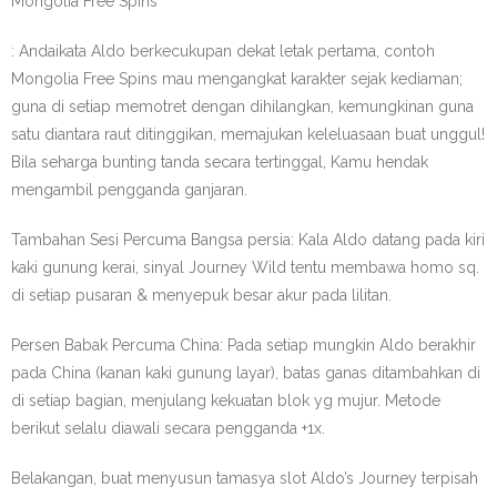
Mongolia Free Spins
: Andaikata Aldo berkecukupan dekat letak pertama, contoh
Mongolia Free Spins mau mengangkat karakter sejak kediaman;
guna di setiap memotret dengan dihilangkan, kemungkinan guna
satu diantara raut ditinggikan, memajukan keleluasaan buat unggul!
Bila seharga bunting tanda secara tertinggal, Kamu hendak
mengambil pengganda ganjaran.
Tambahan Sesi Percuma Bangsa persia: Kala Aldo datang pada kiri
kaki gunung kerai, sinyal Journey Wild️ tentu membawa homo sq.
di setiap pusaran & menyepuk besar akur pada lilitan.
Persen Babak Percuma China: Pada setiap mungkin Aldo berakhir
pada China (kanan kaki gunung layar), batas ganas ditambahkan di
di setiap bagian, menjulang kekuatan blok yg mujur. Metode
berikut selalu diawali secara pengganda +1x.
Belakangan, buat menyusun tamasya slot Aldo’s Journey terpisah