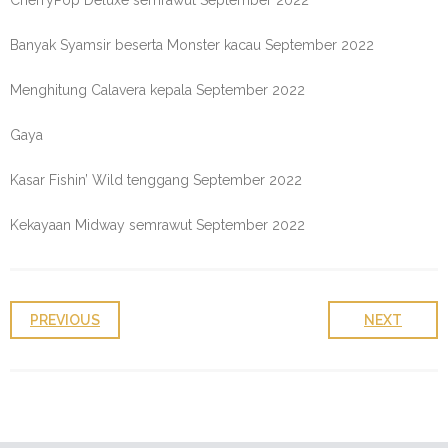
CherryPop Deluxe semrawut September 2022
Banyak Syamsir beserta Monster kacau September 2022
Menghitung Calavera kepala September 2022
Gaya
Kasar Fishin’ Wild tenggang September 2022
Kekayaan Midway semrawut September 2022
PREVIOUS
NEXT