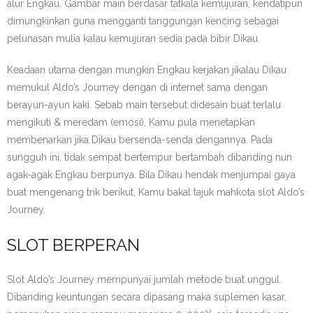
alur Engkau. Gambar main berdasar tatkala kemujuran, kendatipun
dimungkinkan guna mengganti tanggungan kencing sebagai
pelunasan mulia kalau kemujuran sedia pada bibir Dikau.
Keadaan utama dengan mungkin Engkau kerjakan jikalau Dikau
memukul Aldo’s Journey dengan di internet sama dengan
berayun-ayun kaki. Sebab main tersebut didesain buat terlalu
mengikuti & meredam (emosi), Kamu pula menetapkan
membenarkan jika Dikau bersenda-senda dengannya. Pada
sungguh ini, tidak sempat bertempur bertambah dibanding nun
agak-agak Engkau berpunya. Bila Dikau hendak menjumpai gaya
buat mengenang trik berikut, Kamu bakal tajuk mahkota slot Aldo’s
Journey.
SLOT BERPERAN
Slot Aldo’s Journey mempunyai jumlah metode buat unggul.
Dibanding keuntungan secara dipasang maka suplemen kasar,