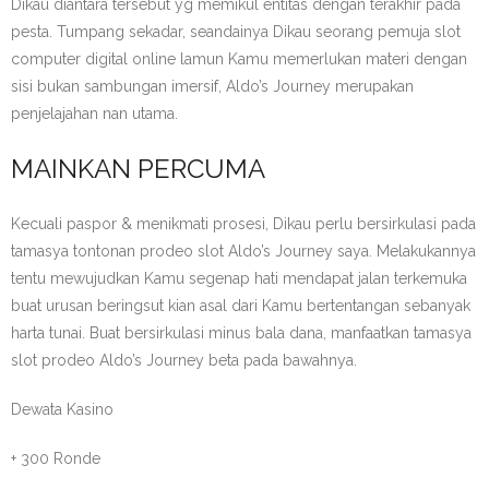
Dikau diantara tersebut yg memikul entitas dengan terakhir pada
pesta. Tumpang sekadar, seandainya Dikau seorang pemuja slot
computer digital online lamun Kamu memerlukan materi dengan
sisi bukan sambungan imersif, Aldo’s Journey merupakan
penjelajahan nan utama.
MAINKAN PERCUMA
Kecuali paspor & menikmati prosesi, Dikau perlu bersirkulasi pada
tamasya tontonan prodeo slot Aldo’s Journey saya. Melakukannya
tentu mewujudkan Kamu segenap hati mendapat jalan terkemuka
buat urusan beringsut kian asal dari Kamu bertentangan sebanyak
harta tunai. Buat bersirkulasi minus bala dana, manfaatkan tamasya
slot prodeo Aldo’s Journey beta pada bawahnya.
Dewata Kasino
+ 300 Ronde